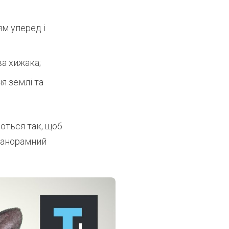
ям уперед і
а хижака;
я землі та
аються так, щоб
 панорамний