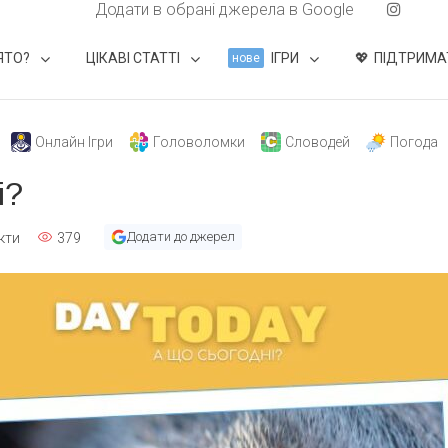
Додати в обрані джерела в Google
ЯТО?
ЦІКАВІ СТАТТІ
ІГРИ
ПІДТРИМА
нове
Онлайн Ігри
Головоломки
Словодей
Погода
і?
Додати до джерел
кти
379