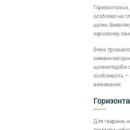
Горизонтальні,
особливо на тл
щілин. Виявляє
харчовому лан
Вчені проаналі
хижаки-засідни
щілиноподібні 
особливість — 
виживання.
Горизонта
Для тварини, н
помітити небез