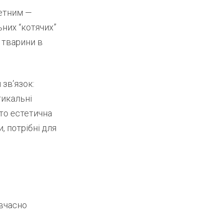
нетним —
ьних “котячих”
 тварини в
 зв’язок:
тикальні
сто естетична
, потрібні для
 вчасно