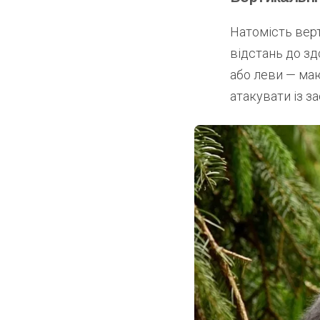
Натомість вер
відстань до зд
або леви — маю
атакувати із за