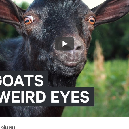
зіниці