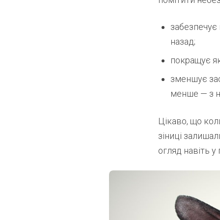
забезпечує 
назад;
покращує як
зменшує зас
менше — з н
Цікаво, що кол
зіниці залишал
огляд навіть у