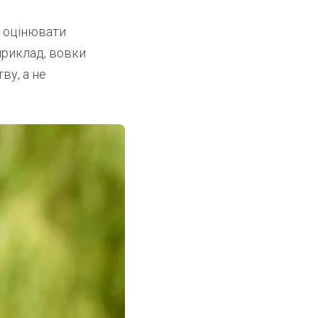
о оцінювати
приклад, вовки
ву, а не