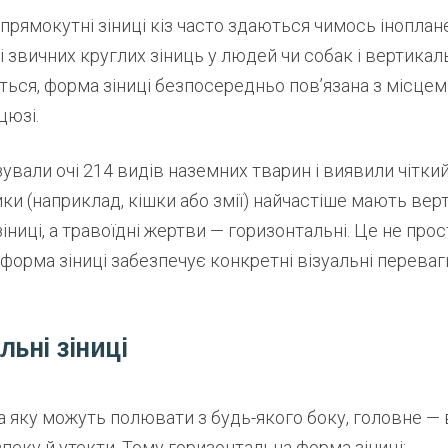
 прямокутні зіниці кіз часто здаються чимось інопла
і звичних круглих зіниць у людей чи собак і вертикал
ться, форма зіниці безпосередньо пов’язана з місцем
цюзі.
зували очі 214 видів наземних тварин і виявили чіткий
ки (наприклад, кішки або змії) найчастіше мають вер
зіниці, а травоїдні жертви — горизонтальні. Це не про
форма зіниці забезпечує конкретні візуальні переваги
льні зіниці
а яку можуть полювати з будь-якого боку, головне —
пеку й утекти. Тому горизонтальна форма зіниці: