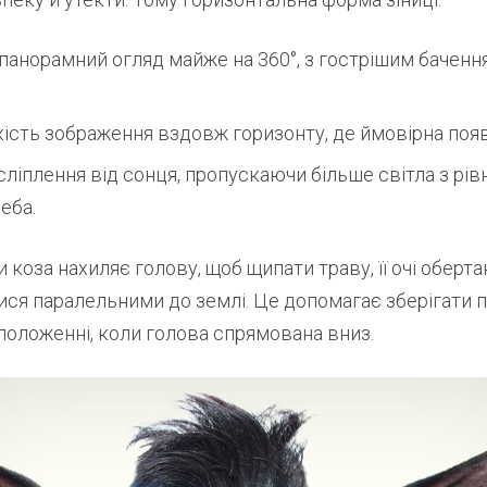
панорамний огляд майже на 360°, з гострішим баченн
ість зображення вздовж горизонту, де ймовірна появ
ліплення від сонця, пропускаючи більше світла з рівн
еба.
и коза нахиляє голову, щоб щипати траву, її очі оберт
ися паралельними до землі. Це допомагає зберігати
 положенні, коли голова спрямована вниз.