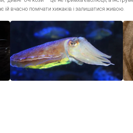
є їй вчасно помічати хижаків і залишатися живою.
Найцікавіше за тижде