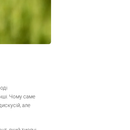
оді
інші. Чому саме
искусій, але
нт, який тисячі