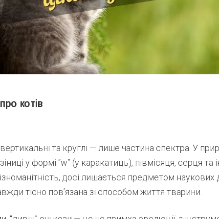
про котів
 вертикальні та круглі — лише частина спектра. У прир
іниці у формі “w” (у каракатиць), півмісяця, серця та 
ізноманітність, досі лишається предметом наукових д
авжди тісно пов’язана зі способом життя тварини.
, “дивні” очі кози — це не примха еволюції, а інструме