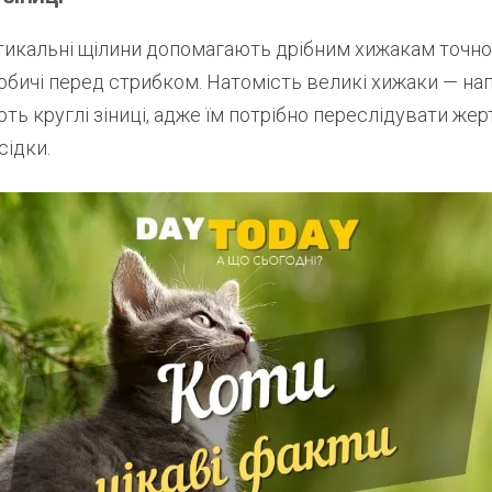
тикальні щілини допомагають дрібним хижакам точн
обичі перед стрибком. Натомість великі хижаки — на
ть круглі зіниці, адже їм потрібно переслідувати жерт
сідки.