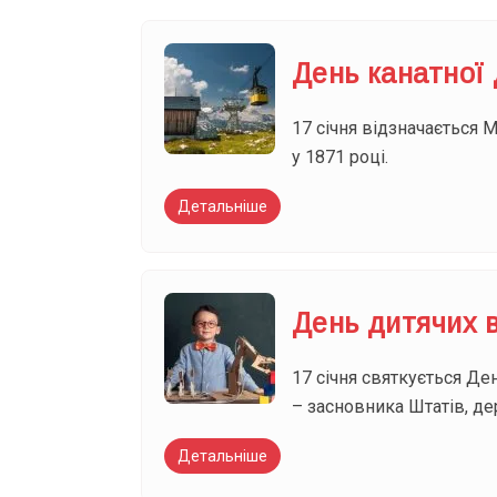
День канатної
17 січня відзначається 
у 1871 році.
Детальніше
День дитячих 
17 січня святкується Де
– засновника Штатів, де
Детальніше