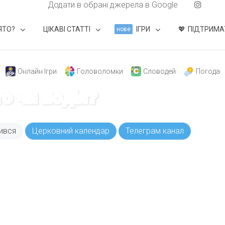
Додати в обрані джерела в Google
ЯТО?
ЦІКАВІ СТАТТІ
ІГРИ
ПІДТРИМА
нове
Онлайн Ігри
Головоломки
Словодей
Погода
то чи подія?
ився
Церковний календар
Телеграм канал
ODAY складає для вас «
Список свят на день
». Підписуйтесь на 
способом.
Інстаграм