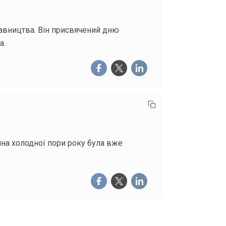
тавництва. Він присвячений дню
а.
ина холодної пори року була вже