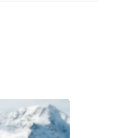
щоденну розсилку
писатися