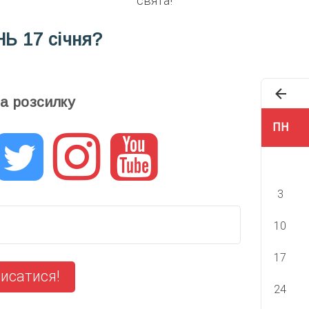
свята!
НЬ
17 січня?
та розсилку
ПН
3
10
17
исатися!
24