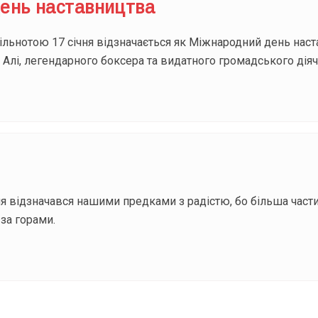
ень наставництва
пільнотою 17 січня відзначається як Міжнародний день нас
лі, легендарного боксера та видатного громадського діяч
чня відзначався нашими предками з радістю, бо більша част
 за горами.