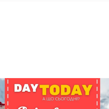
ODAY складає для вас «
Список свят на день
». Підписуйтесь на 
способом.
Інстаграм
Під