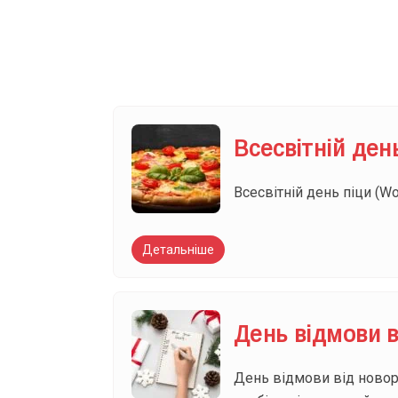
Ваш імейл
Всесвітній ден
Всесвітній день піци (Wor
Детальніше
День відмови в
День відмови від новоріч