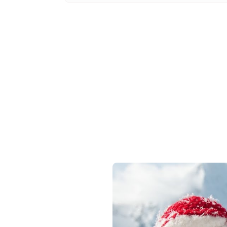
Вже 6 років DAY T
зручним для вас 
Телеграм
Email
Ваш імейл