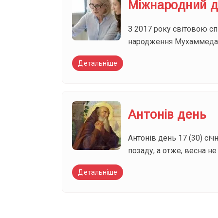
Міжнародний д
З 2017 року світовою с
народження Мухаммеда А
Детальніше
Антонів день
Антонів день 17 (30) сі
позаду, а отже, весна не
Детальніше