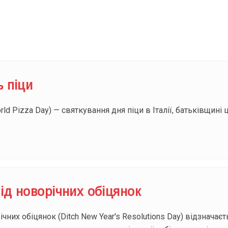
Під
ь піци
ld Pizza Day) — святкування дня піци в Італії, батьківщині ц
ід новорічних обіцянок
них обіцянок (Ditch New Year's Resolutions Day) відзначаєт