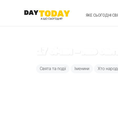
ЯКЕ СЬОГОДНІ СВ
17 січня – яке свя
Свята та події
Іменини
Хто народ
Вже 6 років DAY T
зручним для вас 
Телеграм
Email