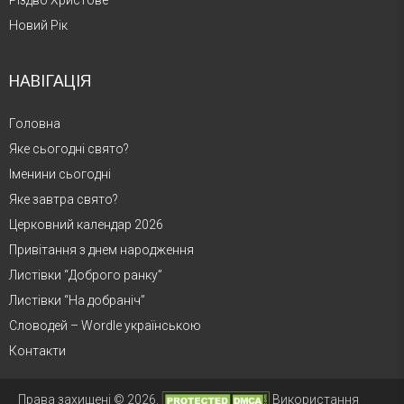
Різдво Христове
Новий Рік
НАВІГАЦІЯ
Головна
Яке сьогодні свято?
Іменини сьогодні
Яке завтра свято?
Церковний календар 2026
Привітання з днем народження
Листівки “Доброго ранку”
Листівки “На добраніч”
Словодей – Wordle українською
Контакти
Права захищені © 2026.
Використання