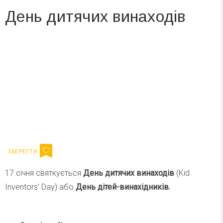
День дитячих винаходів
Вже 6 років DAY TODAY складає для вас «
Список свят на день
». Підписуйтесь на щоденну розсилку
зручним для вас способом.
Телеграм
Інстаграм
Ваш імейл
Підписатися
Email
17 січня святкується
День дитячих винаходів
(Kid
Inventors’ Day) або
День дітей-винахідників.