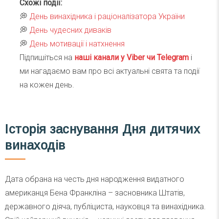
Схожі події:
💭
День винахідника і раціоналізатора України
💭
День чудесних диваків
💭
День мотивації і натхнення
Підпишіться на
наші канали у Viber чи Telegra
m
і
ми нагадаємо вам про всі актуальні свята та події
на кожен день.
Історія заснування Дня дитячих
винаходів
Дата обрана на честь дня народження видатного
американця Бена Франкліна – засновника Штатів,
державного діяча, публіциста, науковця та винахідника.