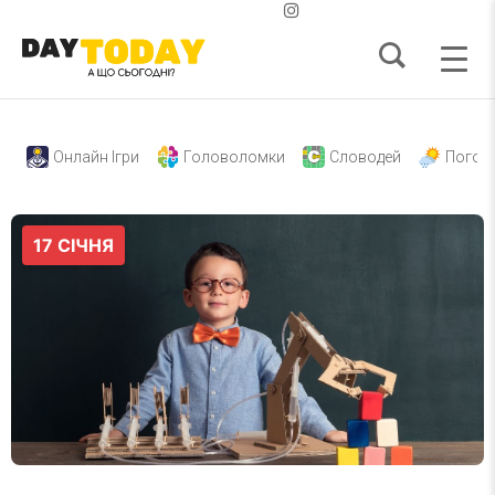
Онлайн Ігри
Головоломки
Словодей
Погод