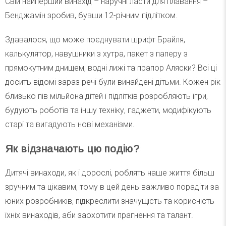
Свій найперший винахід – наручні ласти для плавання –
Бенджамін зробив, бувши 12-річним підлітком.
Здавалося, що може поєднувати шрифт Брайля,
калькулятор, навушники з хутра, пакет з паперу з
прямокутним днищем, водні лижі та прапор Аляски? Всі ці
досить відомі зараз речі були винайдені дітьми. Кожен рік
близько пів мільйона дітей і підлітків розробляють ігри,
будують роботів та іншу техніку, гаджети, модифікують
старі та вигадують нові механізми.
Як відзначають цю подію?
Дитячі винаходи, як і дорослі, роблять наше життя більш
зручним та цікавим, тому в цей день важливо порадіти за
юних розробників, підкреслити значущість та корисність
їхніх винаходів, аби заохотити прагнення та талант.