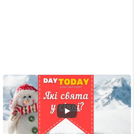
Список свят на день
». Підписуйтесь на щоденну
розсилку зручним для вас способом.
Телеграм
Інстаграм
Email
Підписатися
Ваш імейл