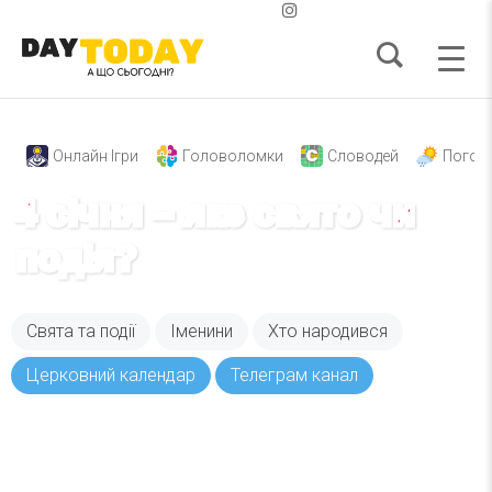
Онлайн Ігри
Головоломки
Словодей
Погод
4 січня – яке свято чи
подія?
Свята та події
Іменини
Хто народився
Церковний календар
Телеграм канал
Вже 6 років DAY TODAY складає для вас «
Список свят на день
». Підписуйтесь на щоденну
розсилку зручним для вас способом.