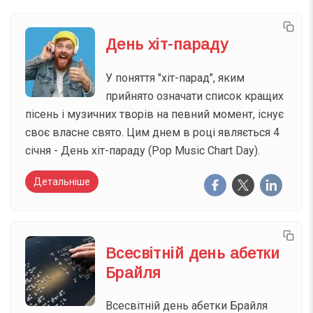
День хіт-параду
У поняття "хіт-парад", яким
прийнято означати список кращих
пісень і музичних творів на певний момент, існує
своє власне свято. Цим днем в році являється 4
січня - День хіт-параду (Pop Music Chart Day).
Детальніше
Всесвітній день абетки
Брайля
Всесвітній день абетки Брайля