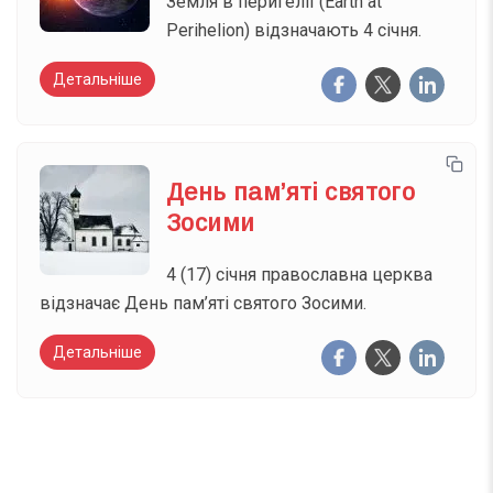
Земля в перигелії (Earth at
Perihelion) відзначають 4 січня.
Детальніше
День пам’яті святого
Зосими
4 (17) січня православна церква
відзначає День пам’яті святого Зосими.
Детальніше
Вже 6 років DAY TODAY складає для вас «