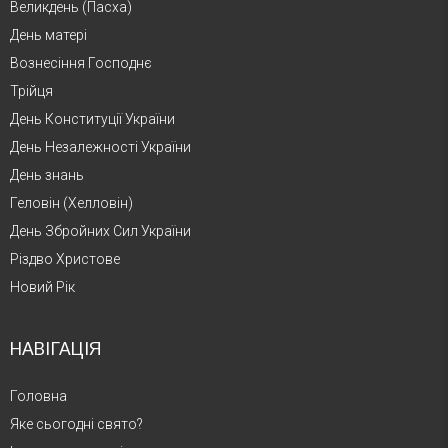
Великдень (Пасха)
День матері
Вознесіння Господнє
Трійця
День Конституції України
День Незалежності України
День знань
Геловін (Хелловін)
День Збройних Сил України
Різдво Христове
Новий Рік
НАВІГАЦІЯ
Головна
Яке сьогодні свято?