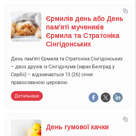
Єрмилів день або День
пам’яті мучеників
Єрмила та Стратоніка
Сінгідонських
День пам'яті Єрмила та Стратоніка Сінгідонських
– двох друзів із Сінгідунума (зараз Белград у
Сербії) – відзначається 13 (26) січня
православною церквою.
Детальніше
День гумової качки