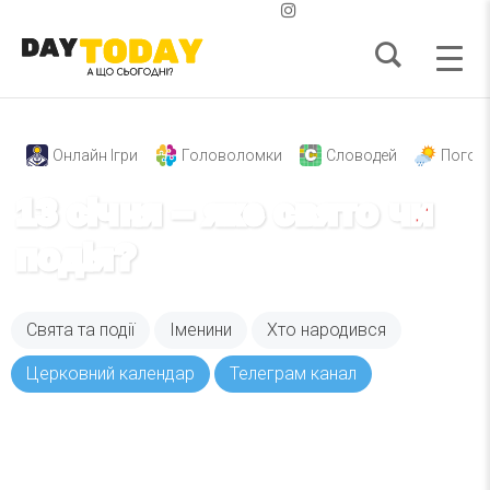
Онлайн Ігри
Головоломки
Словодей
Погод
13 січня – яке свято чи
подія?
Свята та події
Іменини
Хто народився
Церковний календар
Телеграм канал
Вже 6 років DAY TODAY складає для вас «
Список свят на день
». Підписуйтесь на щоденну
розсилку зручним для вас способом.