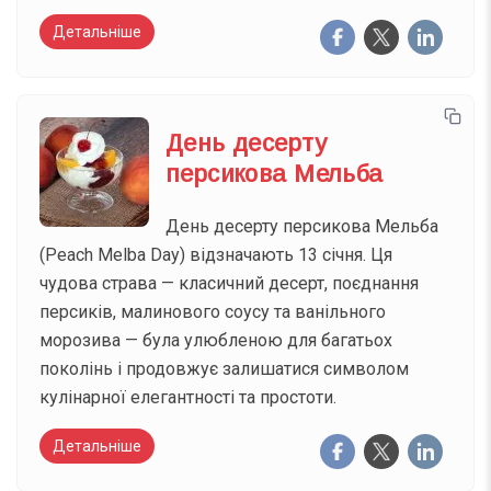
Детальніше
День десерту
персикова Мельба
День десерту персикова Мельба
(Peach Melba Day) відзначають 13 січня. Ця
чудова страва — класичний десерт, поєднання
персиків, малинового соусу та ванільного
морозива — була улюбленою для багатьох
поколінь і продовжує залишатися символом
кулінарної елегантності та простоти.
Детальніше