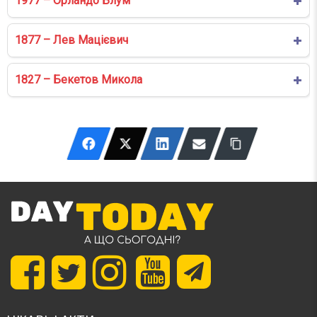
1977 – Орландо Блум
1877 – Лев Мацієвич
1827 – Бекетов Микола