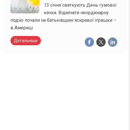
13 січня святкують День гумової
качки. Відмічати неординарну
подію почали на батьківщині яскравої іграшки –
в Америці.
Детальніше
Вже 6 років DAY TODAY складає для вас «
Список свят на день
». Підписуйтесь на щоденну
розсилку зручним для вас способом.
Телеграм
Інстаграм
Email
Підписатися
Ваш імейл