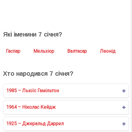
СВЯТА СЬОГОДНІ
СВЯТА ЗАВТРА
Які іменини
7
січня?
Гаспар
Мельхіор
Валтасар
Леонід
Хто народився
7
січня?
1985 – Льюїс Гамільтон
1964 – Ніколас Кейдж
1925 – Джеральд Даррел