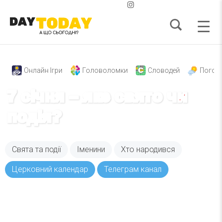
Онлайн Ігри
Головоломки
Словодей
Погод
7 січня – яке свято чи
подія?
Свята та події
Іменини
Хто народився
Церковний календар
Телеграм канал
Вже 6 років DAY TODAY складає для вас «
Список свят на день
». Підписуйтесь на щоденну
розсилку зручним для вас способом.