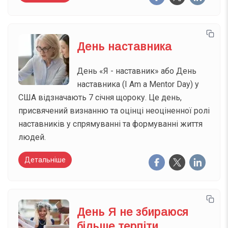
День наставника
День «Я - наставник» або День
наставника (I Am a Mentor Day) у
США відзначають 7 січня щороку. Це день,
присвячений визнанню та оцінці неоціненної ролі
наставників у спрямуванні та формуванні життя
людей.
Детальніше
День Я не збираюся
більше терпіти