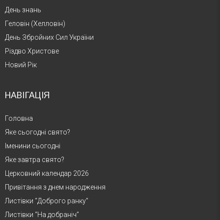
День знань
Геловін (Хелловін)
День Збройних Сил України
Різдво Христове
Новий Рік
НАВІГАЦІЯ
Головна
Яке сьогодні свято?
Іменини сьогодні
Яке завтра свято?
Церковний календар 2026
Привітання з днем народження
Листівки “Доброго ранку”
Листівки “На добраніч”