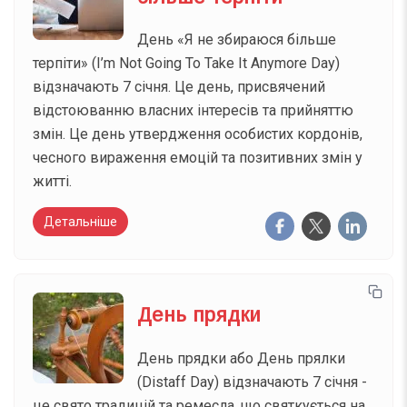
День «Я не збираюся більше
терпіти» (I’m Not Going To Take It Anymore Day)
відзначають 7 січня. Це день, присвячений
відстоюванню власних інтересів та прийняттю
змін. Це день утвердження особистих кордонів,
чесного вираження емоцій та позитивних змін у
житті.
Детальніше
День прядки
День прядки або День прялки
(Distaff Day) відзначають 7 січня -
це свято традицій та ремесла, що святкується на