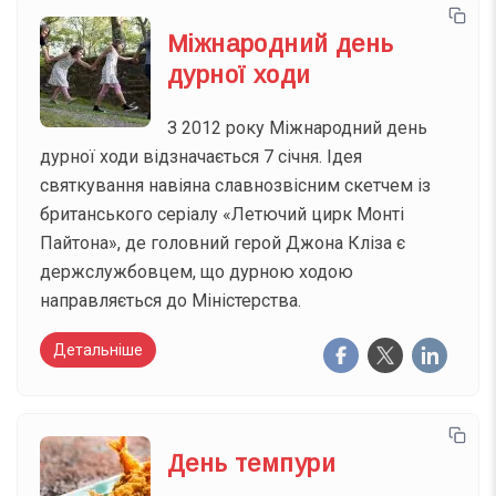
Міжнародний день
дурної ходи
З 2012 року Міжнародний день
дурної ходи відзначається 7 січня. Ідея
святкування навіяна славнозвісним скетчем із
британського серіалу «Летючий цирк Монті
Пайтона», де головний герой Джона Кліза є
держслужбовцем, що дурною ходою
направляється до Міністерства.
Детальніше
День темпури