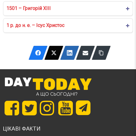
1501 – Григорій XIII
1 р. до н. е. – Ісус Христос
ЦІКАВІ ФАКТИ