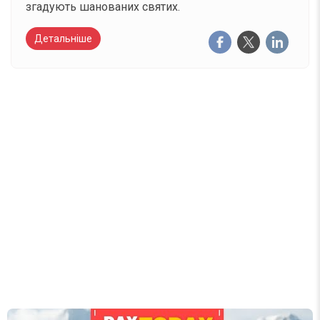
згадують шанованих святих.
Детальніше
Вже 6 років DAY TODAY складає для вас «
Список свят на день
». Підписуйтесь на щоденну
розсилку зручним для вас способом.
Телеграм
Інстаграм
Email
Підписатися
Ваш імейл