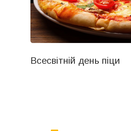
Всесвітній день піци
Вже 6 років DAY TODAY складає для вас «
Список 
зручним для вас способом.
Телеграм
Інстаграм
Ваш імейл
Email