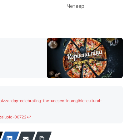
Четвер
pizza-day-celebrating-the-unesco-intangible-cultural-
zzaiuolo-00722
↩
a-day
↩