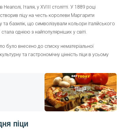
Неаполі, Італія, у XVIII столітті. У 1889 році
створив піцу на честь королеви Маргарити
 та базилік, що символізували кольори італійського
 стала однією з найпопулярніших у світі.
оло було внесено до списку нематеріальної
льтурну та гастрономічну цінність піци в усьому
дня піци