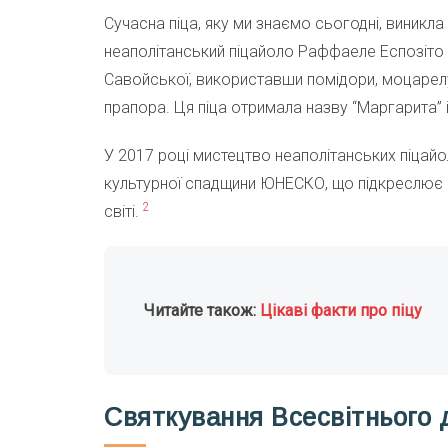
Сучасна піца, яку ми знаємо сьогодні, виникла в 
неаполітанський піцайоло Раффаеле Еспозіто 
Савойської, використавши помідори, моцарелу
прапора. Ця піца отримала назву “Маргарита” і
У 2017 році мистецтво неаполітанських піцай
культурної спадщини ЮНЕСКО, що підкреслює ку
2
світі.
Читайте також:
Цікаві факти про піцу
Святкування Всесвітнього 