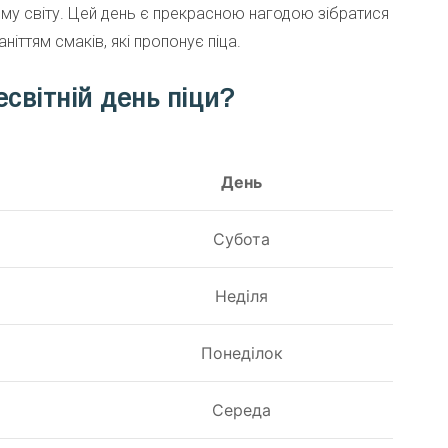
ьому світу. Цей день є прекрасною нагодою зібратися
іттям смаків, які пропонує піца.
світній день піци?
День
Субота
Неділя
Понеділок
Середа