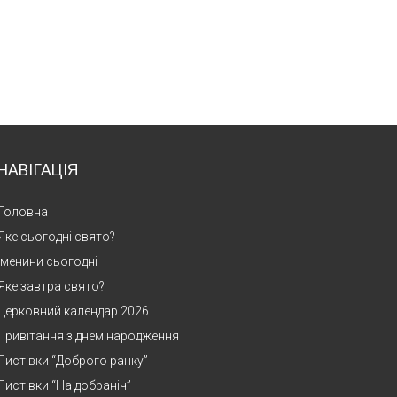
НАВІГАЦІЯ
Головна
Яке сьогодні свято?
Іменини сьогодні
Яке завтра свято?
Церковний календар 2026
Привітання з днем народження
Листівки “Доброго ранку”
Листівки “На добраніч”