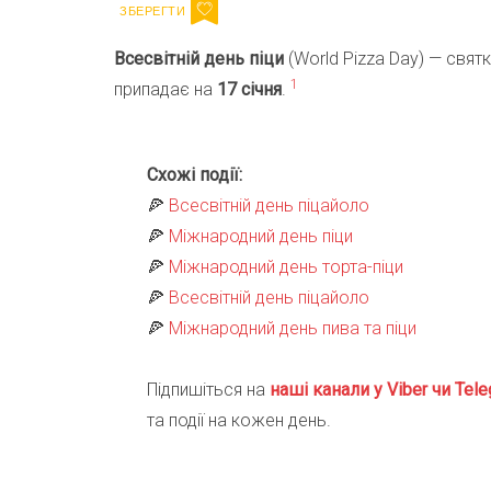
Всесвітній день піци
(World Pizza Day) — святку
1
припадає на
17 січня
.
Схожі події:
🍕
Всесвітній день піцайоло
🍕
Міжнародний день піци
🍕
Міжнародний день торта-піци
🍕
Всесвітній день піцайоло
🍕
Міжнародний день пива та піци
Підпишіться на
наші канали у Viber чи Tele
та події на кожен день.