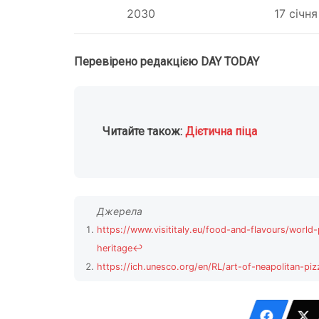
2030
17 січня
Перевірено редакцією DAY TODAY
Читайте також:
Дієтична піца
https://www.visititaly.eu/food-and-flavours/world-
heritage
↩
https://ich.unesco.org/en/RL/art-of-neapolitan-pi
https://www.gruppouna.it/en/magazine/world-pizz