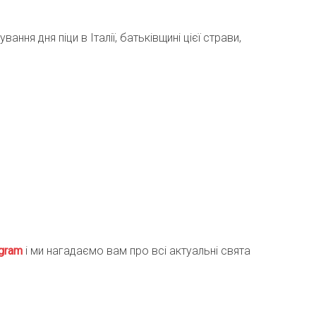
вання дня піци в Італії, батьківщині цієї страви,
gra
m
і ми нагадаємо вам про всі актуальні свята