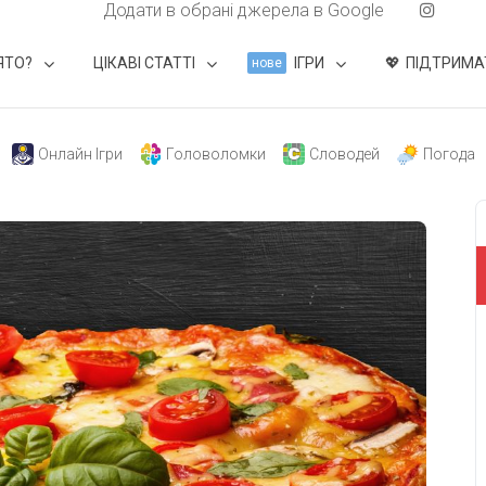
Додати в обрані джерела в Google
ЯТО?
ЦІКАВІ СТАТТІ
ІГРИ
ПІДТРИМА
нове
Онлайн Ігри
Головоломки
Словодей
Погода