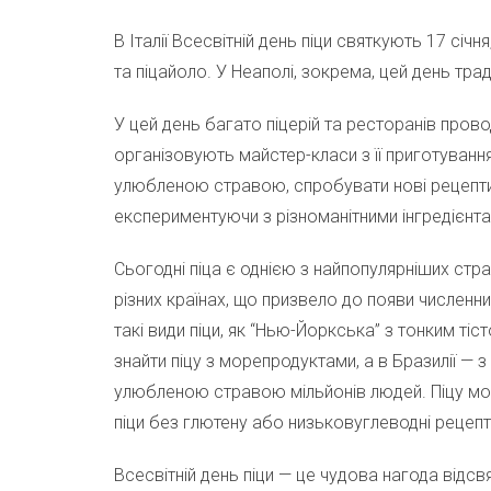
В Італії Всесвітній день піци святкують 17 січ
та піцайоло. У Неаполі, зокрема, цей день тра
У цей день багато піцерій та ресторанів провод
організовують майстер-класи з її приготуванн
улюбленою стравою, спробувати нові рецепти 
експериментуючи з різноманітними інгредієнт
Сьогодні піца є однією з найпопулярніших стра
різних країнах, що призвело до появи численни
такі види піци, як “Нью-Йоркська” з тонким тіс
знайти піцу з морепродуктами, а в Бразилії — 
улюбленою стравою мільйонів людей. Піцу можн
піци без глютену або низьковуглеводні рецепт
Всесвітній день піци — це чудова нагода відс