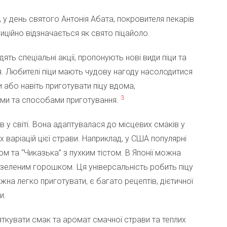
ня, у день святого Антонія Абата, покровителя пекарів
диційно відзначається як свято піцайоло.
ять спеціальні акції, пропонують нові види піци та
я. Любителі піци мають чудову нагоду насолодитися
або навіть приготувати піцу вдома,
3
ами та способами приготування.
в у світі. Вона адаптувалася до місцевих смаків у
х варіацій цієї страви. Наприклад, у США популярні
том та “Чиказька” з пухким тістом. В Японії можна
з зеленим горошком. Ця універсальність робить піцу
а легко приготувати, є багато рецептів, дієтичної
и.
вяткувати смак та аромат смачної страви та теплих