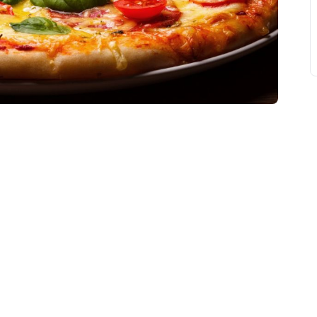
свят на день
». Підписуйтесь на щоденну розсилку
Підписатися