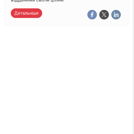
Детальніше
Вже 6 років DAY TODAY складає для вас «
Список свят на день
». Підписуйтесь на щоденну
розсилку зручним для вас способом.
Телеграм
Інстаграм
Email
Підписатися
Ваш імейл