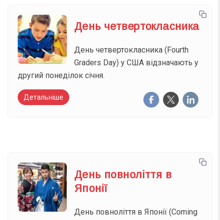
День четвертокласника
День четвертокласника (Fourth
Graders Day) у США відзначають у
другий понеділок січня.
Детальніше
День повноліття в
Японії
День повноліття в Японії (Coming