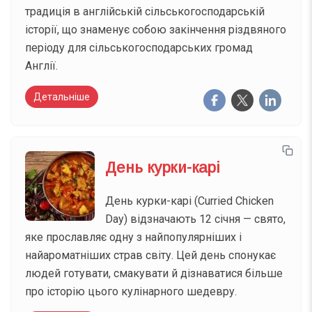
традиція в англійській сільськогосподарській
історії, що знаменує собою закінчення різдвяного
періоду для сільськогосподарських громад
Англії.
Детальніше
День курки-карі
День курки-карі (Curried Chicken
Day) відзначають 12 січня — свято,
яке прославляє одну з найпопулярніших і
найароматніших страв світу. Цей день спонукає
людей готувати, смакувати й дізнаватися більше
про історію цього кулінарного шедевру.