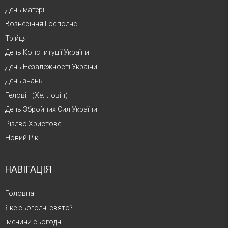
День матері
Вознесіння Господнє
Трійця
День Конституції України
День Незалежності України
День знань
Геловін (Хелловін)
День Збройних Сил України
Різдво Христове
Новий Рік
НАВІГАЦІЯ
Головна
Яке сьогодні свято?
Іменини сьогодні