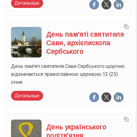
Детальніше
День пам’яті святителя
Сави, архієпископа
Сербського
День пам'яті святителя Сави Сербського щорічно
відзначається православною церквою 12 (25)
січня.
Детальніше
День українського
політв’язня