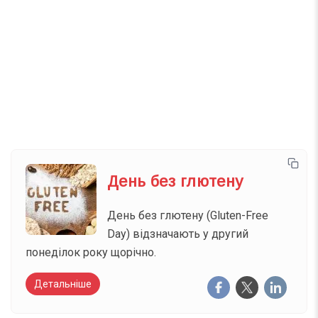
Телеграм
Інстаграм
Email
Підписатися
Ваш імейл
День без глютену
День без глютену (Gluten-Free
Day) відзначають у другий
понеділок року щорічно.
Детальніше