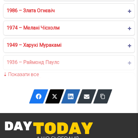
1986 – Злата Огнєвіч
1974 – Мелані Чісхолм
1949 – Харукі Муракамі
1936 – Раймонд Паулс
1876 – Джек Лондон
1822 – Етьєн Ленуар