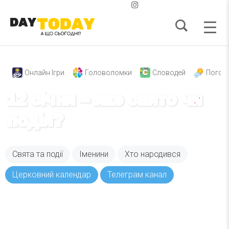
Онлайн Ігри
Головоломки
Словодей
Погод
12 січня – яке свято чи
подія?
Свята та події
Іменини
Хто народився
Церковний календар
Телеграм канал
Вже 6 років DAY TODAY складає для вас «
Список свят на день
». Підписуйтесь на щоденну
розсилку зручним для вас способом.