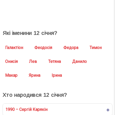
СВЯТА СЬОГОДНІ
СВЯТА ЗАВТРА
Які іменини
12
січня?
Галактіон
Феодосія
Федора
Тимон
Онисія
Лев
Тетяна
Данило
Макар
Ярина
Ірина
Хто народився
12
січня?
1990 – Сергій Карякін