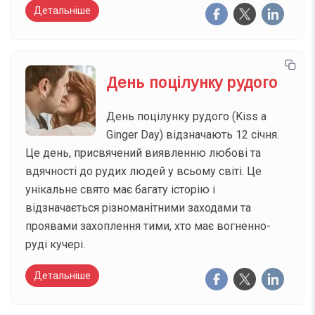
Детальніше
День поцілунку рудого
День поцілунку рудого (Kiss a
Ginger Day) відзначають 12 січня.
Це день, присвячений виявленню любові та
вдячності до рудих людей у всьому світі. Це
унікальне свято має багату історію і
відзначається різноманітними заходами та
проявами захоплення тими, хто має вогненно-
руді кучері.
Детальніше