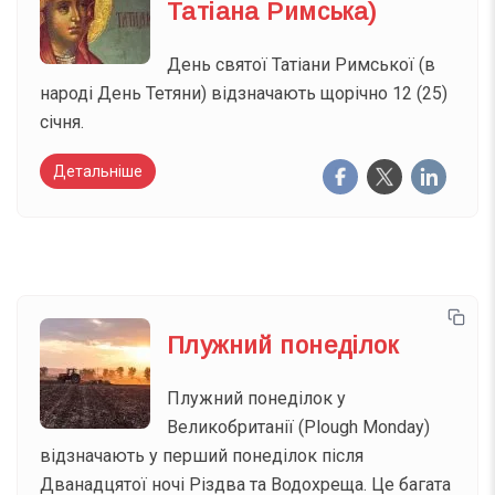
Татіана Римська)
День святої Татіани Римської (в
народі День Тетяни) відзначають щорічно 12 (25)
січня.
Детальніше
Плужний понеділок
Плужний понеділок у
Великобританії (Plough Monday)
відзначають у перший понеділок після
Дванадцятої ночі Різдва та Водохреща. Це багата