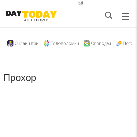
Онлайн Ігри
Головоломки
Словодей
Погод
Прохор
Вже 6 років DAY TODAY складає для вас «
Список свят на день
». Підписуйтесь на щоденну розсилку
зручним для вас способом.
Телеграм
Інстаграм