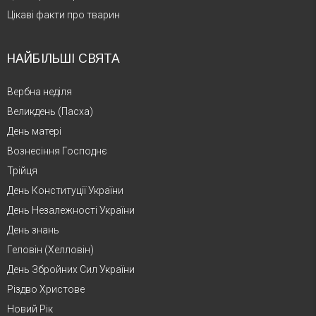
Цікаві факти про тварин
НАЙБІЛЬШІ СВЯТА
Вербна неділя
Великдень (Пасха)
День матері
Вознесіння Господнє
Трійця
День Конституції України
День Незалежності України
День знань
Геловін (Хелловін)
День Збройних Сил України
Різдво Христове
Новий Рік