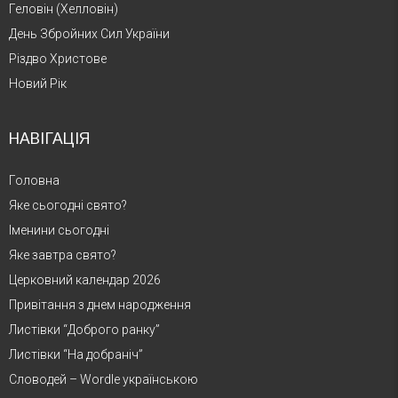
Геловін (Хелловін)
День Збройних Сил України
Різдво Христове
Новий Рік
НАВІГАЦІЯ
Головна
Яке сьогодні свято?
Іменини сьогодні
Яке завтра свято?
Церковний календар 2026
Привітання з днем народження
Листівки “Доброго ранку”
Листівки “На добраніч”
Словодей – Wordle українською