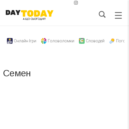
Онлайн Ігри
Головоломки
Словодей
Погод
Семен
Вже 6 років DAY TODAY складає для вас «
Список свят на день
». Підписуйтесь на щоденну розсилку
зручним для вас способом.
Телеграм
Інстаграм