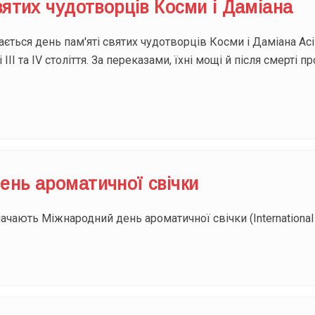
вятих чудотворців Косми і Даміана
ається день пам'яті святих чудотворців Косми і Даміана Асі
III та IV століття. За переказами, їхні мощі й після смерт
ень ароматичної свічки
начають Міжнародний день ароматичної свічки (International 