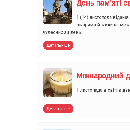
День пам’яті с
1 (14) листопада відзнач
лікарями й жили на межі 
чудесних зцілень.
Детальніше
Міжнародний д
1 листопада в світі відз
Детальніше