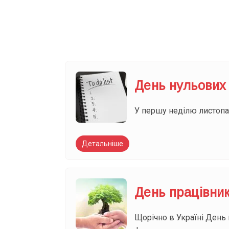
Ваш імейл
День нульових
У першу неділю листопад
Детальніше
День працівник
Щорічно в Україні День 