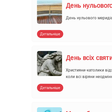
День нульовог
День нульового меридіан
Детальніше
День всіх свят
Християни-католики відз
коли всі віряни неодмін
Детальніше