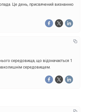
истопада. Це день, присвячений визнанню
шнього середовища, що відзначається 1
 навколишнім середовищем.