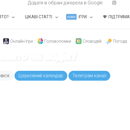
Додати в обрані джерела в Google
ЯТО?
ЦІКАВІ СТАТТІ
ІГРИ
ПІДТРИМА
нове
Онлайн Ігри
Головоломки
Словодей
Погода
 свято чи подія?
ився
Церковний календар
Телеграм канал
ODAY складає для вас «
Список свят на день
». Підписуйтесь на 
способом.
Інстаграм