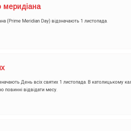
о меридіана
а (Prime Meridian Day) відзначають 1 листопада.
их
начають День всіх святих 1 листопада. В католицькому кал
но повинні відвідати месу.