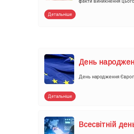
факти виникнення цього
Детальніше
День народжен
День народження Європе
Детальніше
Всесвітній ден