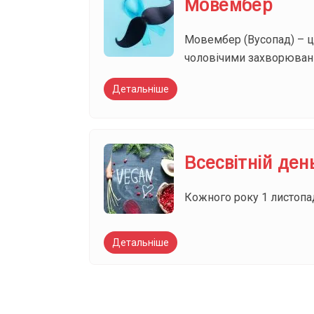
Мовембер
Мовембер (Вусопад) – це
чоловічими захворюван
Детальніше
Всесвітній ден
Кожного року 1 листопад
Детальніше