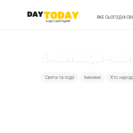
ЯКЕ СЬОГОДНІ СВ
1 листопада – яке
Свята та події
Іменини
Хто народ
Вже 6 років DAY T
зручним для вас 
Телеграм
Email