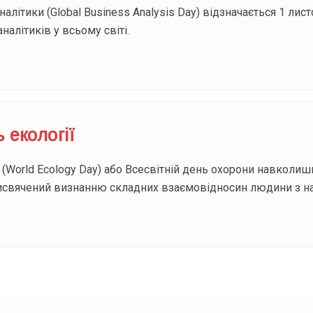
аналітики (Global Business Analysis Day) відзначається 1 л
налітиків у всьому світі.
 екології
ї (World Ecology Day) або Всесвітній день охорони навколи
присвячений визнанню складних взаємовідносин людини з