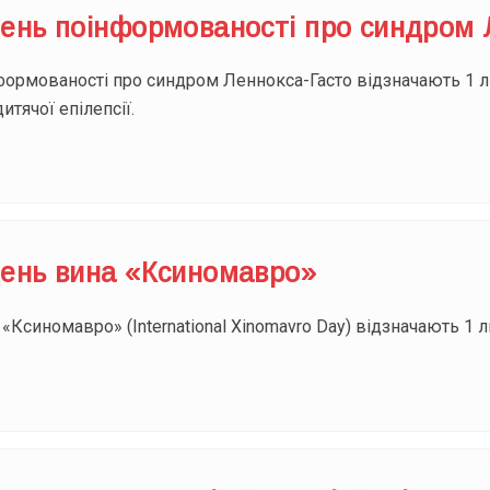
ень поінформованості про синдром 
ормованості про синдром Леннокса-Гасто відзначають 1 л
итячої епілепсії.
ень вина «Ксиномавро»
Ксиномавро» (International Xinomavro Day) відзначають 1 л