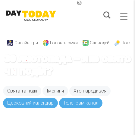
Онлайн Ігри
Головоломки
Словодей
Погод
30 листопада – яке свято
чи подія?
Свята та події
Іменини
Хто народився
Церковний календар
Телеграм канал
Вже 6 років DAY TODAY складає для вас «
Список свят на день
». Підписуйтесь на щоденну
розсилку зручним для вас способом.