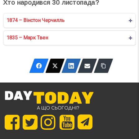
Хто народився
30
листопада?
1874 – Вінстон Черчилль
1835 – Марк Твен