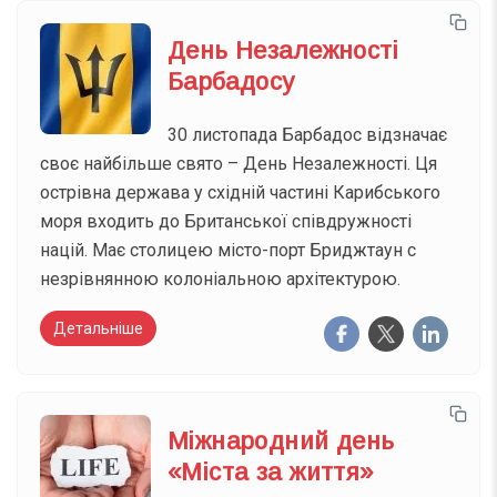
День Незалежності
Барбадосу
30 листопада Барбадос відзначає
своє найбільше свято – День Незалежності. Ця
острівна держава у східній частині Карибського
моря входить до Британської співдружності
націй. Має столицею місто-порт Бриджтаун с
незрівнянною колоніальною архітектурою.
Детальніше
Міжнародний день
«Міста за життя»