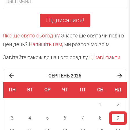
Підписатися!
Яке ще свято сьогодні?
Знаєте ще свята чи події в
цей день?
Напишіть нам
, ми розповімо всім!
Завітайте також до нашого розділу
Цікаві факти
.
СЕРПЕНЬ 2026
ПН
ВТ
СР
ЧТ
ПТ
СБ
НД
1
2
3
4
5
6
7
8
9