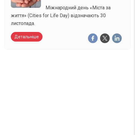
Міжнародний день «Міста за
життя» (Cities for Life Day) відзначають 30
листопада.
Детальніше
Вже 6 років DAY TODAY складає для вас «
Список свят на день
». Підписуйтесь на щоденну
розсилку зручним для вас способом.
Телеграм
Інстаграм
Email
Підписатися
Ваш імейл