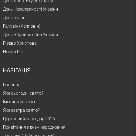
День Конституції України
День Незалежності України
День знань
Геловін (Хелловін)
День Збройних Сил України
Різдво Христове
Новий Рік
НАВІГАЦІЯ
Головна
Яке сьогодні свято?
Іменини сьогодні
Яке завтра свято?
Церковний календар 2026
Привітання з днем народження
Листівки “Доброго ранку”