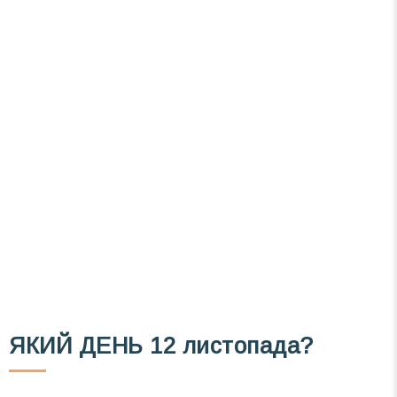
Вже 6 років DAY TODAY складає для вас «
Список свят на день
». Підписуйтесь на щоденну
розсилку зручним для вас способом.
Телеграм
Інстаграм
Email
Підписатися
Ваш імейл
ЯКИЙ ДЕНЬ
12 листопада?