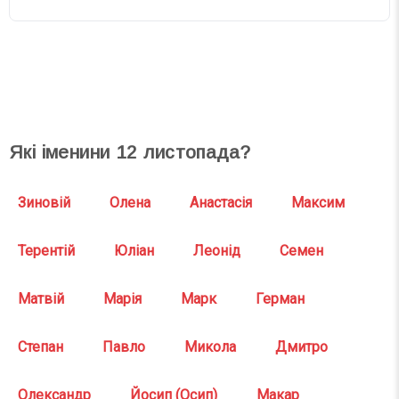
СВЯТА СЬОГОДНІ
СВЯТА ЗАВТРА
Які іменини
12
листопада?
Зиновій
Олена
Анастасія
Максим
Терентій
Юліан
Леонід
Семен
Матвій
Марія
Марк
Герман
Степан
Павло
Микола
Дмитро
Олександр
Йосип (Осип)
Макар