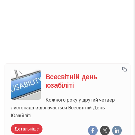
Телеграм
Інстаграм
Email
Підписатися
Ваш імейл
Всесвітній день
юзабіліті
Кожного року у другий четвер
листопада відзначається Всесвітній День
Юзабіліті.
Детальніше