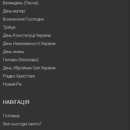
Великдень (Пасха)
День матері
Вознесіння Господнє
Трійця
День Конституції України
День Незалежності України
День знань
Геловін (Хелловін)
День Збройних Сил України
Різдво Христове
Новий Рік
НАВІГАЦІЯ
Головна
Яке сьогодні свято?