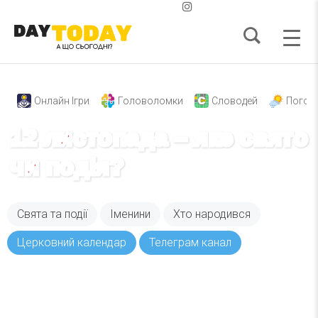
Онлайн Ігри
Головоломки
Словодей
Погод
12 листопада – яке свято
чи подія?
Свята та події
Іменини
Хто народився
Церковний календар
Телеграм канал
Вже 6 років DAY TODAY складає для вас «
Список свят на день
». Підписуйтесь на щоденну
розсилку зручним для вас способом.