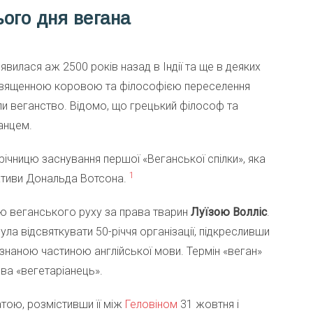
ього дня вегана
явилася аж 2500 років назад в Індії та ще в деяких
зі священною коровою та філософією переселення
ли веганство. Відомо, що грецький філософ та
анцем.
річницю заснування першої «Веганської спілки», яка
1
ціативи Дональда Вотсона.
ою веганського руху за права тварин
Луїзою Волліс
.
ула відсвяткувати 50-річчя організації, підкресливши
изнаною частиною англійської мови. Термін «веган»
а «вегетаріанець».
тою, розмістивши її між
Геловіном
31 жовтня і