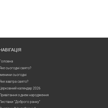
НАВІГАЦІЯ
Головна
Яке сьогодні свято?
Іменини сьогодні
Яке завтра свято?
Церковний календар 2026
Привітання з днем народження
Листівки “Доброго ранку”