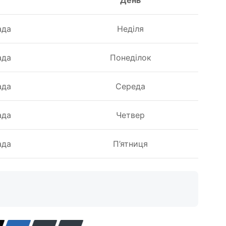
ада
Неділя
ада
Понеділок
ада
Середа
ада
Четвер
ада
П’ятниця