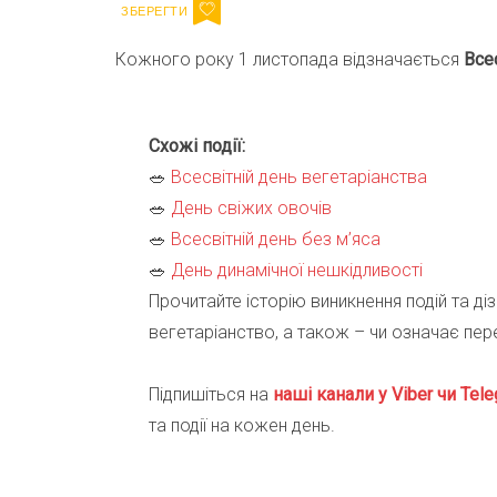
Кожного року 1 листопада відзначається
Все
Схожі події:
🥗
Всесвітній день вегетаріанства
🥗
День свіжих овочів
🥗
Всесвітній день без м’яса
🥗
День динамічної нешкідливості
Прочитайте історію виникнення подій та діз
вегетаріанство, а також – чи означає пере
Підпишіться на
наші канали у Viber чи Tele
та події на кожен день.