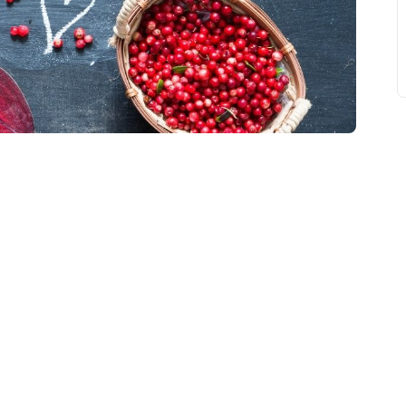
свят на день
». Підписуйтесь на щоденну розсилку
Підписатися