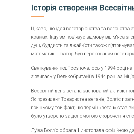
Історія створення Всесвітн
Цікаво, що ідея вегетаріанства та веганства з’
країнах. Індуїзм пов’язує відмову від м’яса 
душ, буддисти та джайністи також підтримува
математик Піфагор був переконаним вегетарі
Святкування події розпочалось у 1994 році на 
з’явилась у Великобританії в 1944 році за іні
Всесвітній день вегана заснований активістк
Як президент Товариства веганів, Волліс прагн
при цьому той факт, що термін «веган» став в
було утворено за допомогою скорочення слов
Луїза Волліс обрала 1 листопада офіційною да