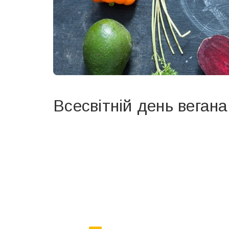
Всесвітній день вегана
Вже 6 років DAY TODAY складає для вас «
Список 
зручним для вас способом.
Телеграм
Інстаграм
Ваш імейл
Email