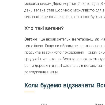
мексиканським Днем мертвих 2 листопада. З м
день вегана став щорічною можливістю для ве
численні переваги веганського способу життя
Хто такі вегани?
Вегани
– це вкрай ретельні вегетаріанці, як
лише їжею. Якщо ви обрали веганство як спосі
продуктів тваринного походження – окрім риби
продуктів, яєць тощо. Вегани не використовую
речі з деревини й т.п. Головна ціль веганства
поводження з ними.
Коли будемо відзначати Все
Рік
Дата