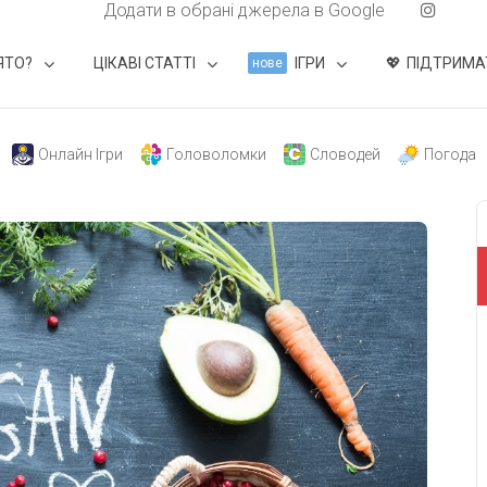
Додати в обрані джерела в Google
ЯТО?
ЦІКАВІ СТАТТІ
ІГРИ
ПІДТРИМА
нове
Онлайн Ігри
Головоломки
Словодей
Погода