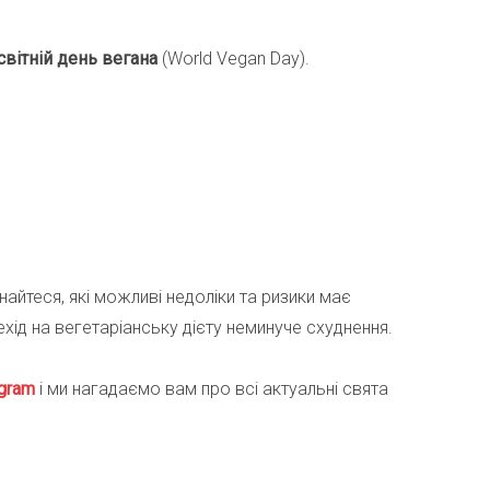
світній день вегана
(World Vegan Day).
найтеся, які можливі недоліки та ризики має
хід на вегетаріанську дієту неминуче схуднення.
gra
m
і ми нагадаємо вам про всі актуальні свята