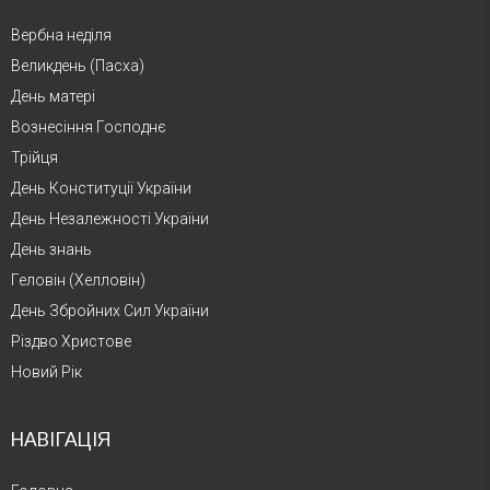
Вербна неділя
Великдень (Пасха)
День матері
Вознесіння Господнє
Трійця
День Конституції України
День Незалежності України
День знань
Геловін (Хелловін)
День Збройних Сил України
Різдво Христове
Новий Рік
НАВІГАЦІЯ