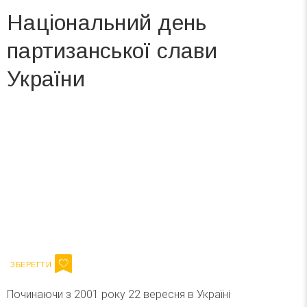
Національний день
партизанської слави
України
Вже 6 років DAY TODAY складає для вас «
Список свят на день
». Підписуйтесь на щоденну розсилку
зручним для вас способом.
Телеграм
Інстаграм
Ваш імейл
Підписатися
Email
Починаючи з 2001 року 22 вересня в Україні