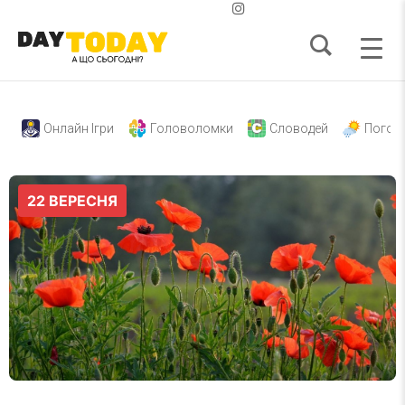
Онлайн Ігри
Головоломки
Словодей
Погод