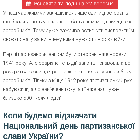
Всі свята та події на 22 вересня
У наш час живими залишилися лише одиниці ветеранів,
що брали участь у звільненні батьківщини від німецьких
загарбників. Тому дуже важливо встигнути висловити їм
свою повагу за виявлену ними мужність в роки війни.
Перші партизанські загони були створені вже восени
1941 року. Але розрізненість дій загонів призводила до
розкриття сховищ, страт та жорстоких катувань з боку
загарбників. Тільки з кінця 1942 року партизанський рух
набув сили, а до закінчення окупації вже налічував
близько 500 тисяч людей.
Коли будемо відзначати
Національний день партизанської
слави України?