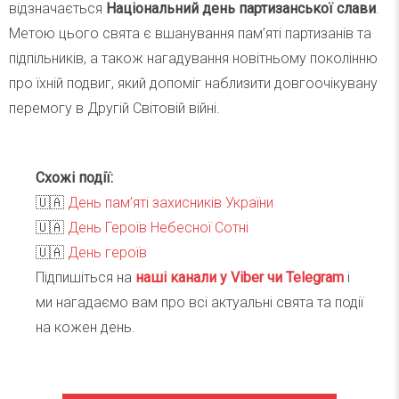
відзначається
Національний день партизанської слави
.
Метою цього свята є вшанування пам’яті партизанів та
підпільників, а також нагадування новітньому поколінню
про їхній подвиг, який допоміг наблизити довгоочікувану
перемогу в Другій Світовій війні.
Схожі події:
🇺🇦
День пам’яті захисників України
🇺🇦
День Героїв Небесної Сотні
🇺🇦
День героїв
Підпишіться на
наші канали у Viber чи Telegra
m
і
ми нагадаємо вам про всі актуальні свята та події
на кожен день.