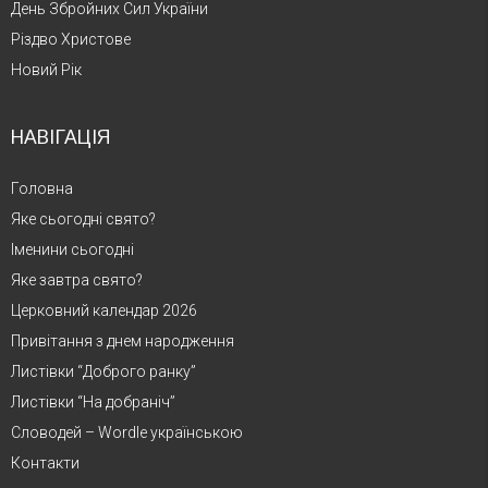
День Збройних Сил України
Різдво Христове
Новий Рік
НАВІГАЦІЯ
Головна
Яке сьогодні свято?
Іменини сьогодні
Яке завтра свято?
Церковний календар 2026
Привітання з днем народження
Листівки “Доброго ранку”
Листівки “На добраніч”
Словодей – Wordle українською
Контакти