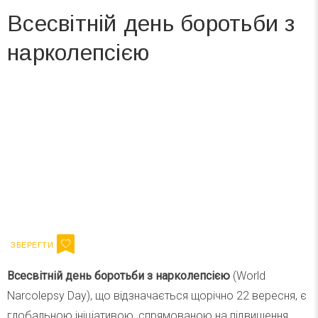
Всесвітній день боротьби з
нарколепсією
Вже 6 років DAY TODAY складає для вас «
Список свят на день
». Підписуйтесь на щоденну розсилку
зручним для вас способом.
Телеграм
Інстаграм
Ваш імейл
Підписатися
Email
Всесвітній день боротьби з нарколепсією
(World
Narcolepsy Day), що відзначається щорічно 22 вересня, є
глобальною ініціативою, спрямованою на підвищення