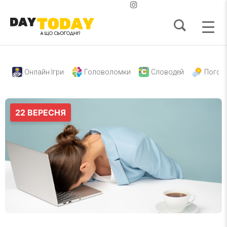
Онлайн Ігри
Головоломки
Словодей
Погод