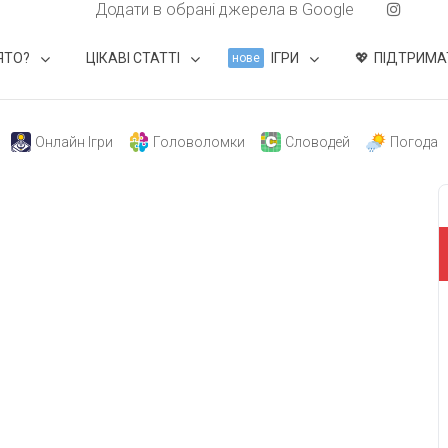
Додати в обрані джерела в Google
ЯТО?
ЦІКАВІ СТАТТІ
ІГРИ
ПІДТРИМА
нове
Онлайн Ігри
Головоломки
Словодей
Погода
свят на день
». Підписуйтесь на щоденну розсилку
Підписатися