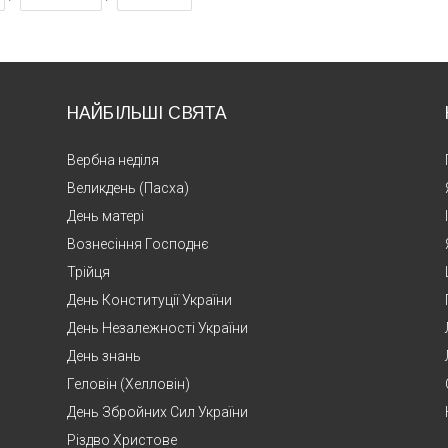
НАЙБІЛЬШІ СВЯТА
Вербна неділя
Великдень (Пасха)
День матері
Вознесіння Господнє
Трійця
День Конституції України
День Незалежності України
День знань
Геловін (Хелловін)
День Збройних Сил України
Різдво Христове