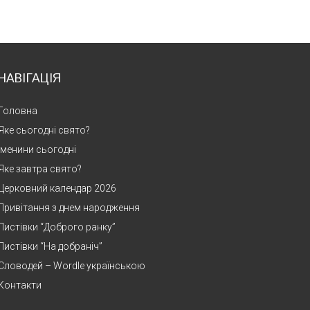
НАВІГАЦІЯ
Головна
Яке сьогодні свято?
Іменини сьогодні
Яке завтра свято?
Церковний календар 2026
Привітання з днем народження
Листівки “Доброго ранку”
Листівки “На добраніч”
Словодей – Wordle українською
Контакти