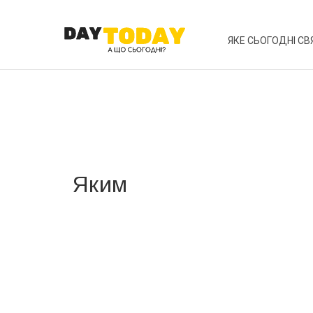
ЯКЕ СЬОГОДНІ СВ
Яким
Вже 6 років DAY TODAY складає для вас «
Список 
зручним для вас способом.
Телеграм
Інстаграм
Ваш імейл