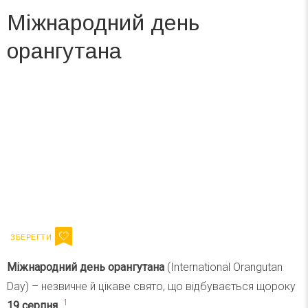
Міжнародний день
орангутана
Вже 6 років DAY TODAY складає для вас «
Список свят на день
». Підписуйтесь на щоденну розсилку
зручним для вас способом.
Телеграм
Інстаграм
Ваш імейл
Підписатися
Email
Міжнародний день орангутана
(International Orangutan
Day) – незвичне й цікаве свято, що відбувається щороку
1
19 серпня
.