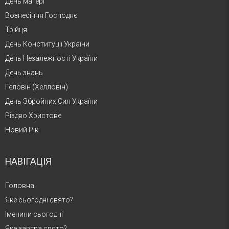
День матері
Вознесіння Господнє
Трійця
День Конституції України
День Незалежності України
День знань
Геловін (Хелловін)
День Збройних Сил України
Різдво Христове
Новий Рік
НАВІГАЦІЯ
Головна
Яке сьогодні свято?
Іменини сьогодні
Яке завтра свято?