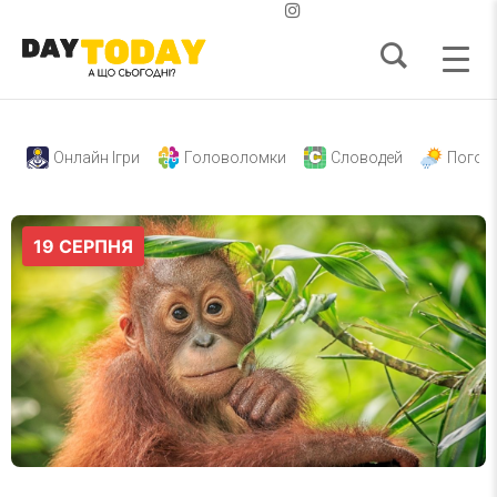
Онлайн Ігри
Головоломки
Словодей
Погод