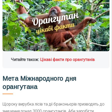
Читайте також:
Цікаві факти про орангутанів
Мета Міжнародного дня
орангутана
Щороку вирубка лісів та дії браконьєрів призводять до
знищення понад 3000 орангутангів. Аби запобігти