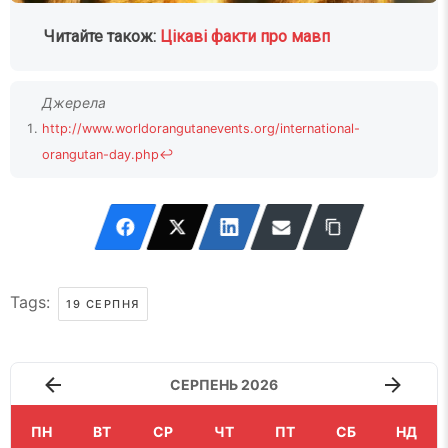
Читайте також:
Цікаві факти про мавп
http://www.worldorangutanevents.org/international-
orangutan-day.php
↩
Tags:
19 СЕРПНЯ
СЕРПЕНЬ 2026
ПН
ВТ
СР
ЧТ
ПТ
СБ
НД