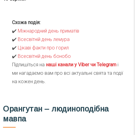
Схожа подія:
✔️
Міжнародний день приматів
✔️
Всесвітній день лемура
✔️
Цікаві факти про горил
✔️
Всесвітній день бонобо
Підпишіться на
наші канали у Viber чи Telegra
m
і
ми нагадаємо вам про всі актуальні свята та події
на кожен день.
Орангутан – людиноподібна
мавпа