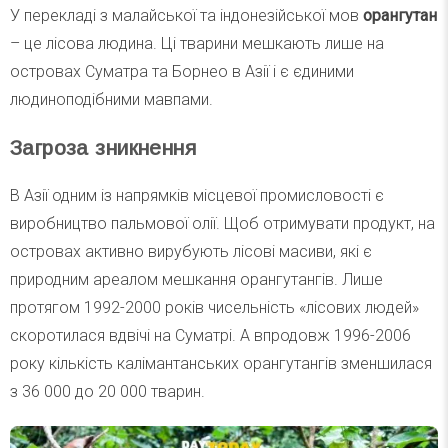
У перекладі з малайської та індонезійської мов
орангутан
– це лісова людина. Ці тварини мешкають лише на
островах Суматра та Борнео в Азії і є єдиними
людиноподібними мавпами.
Загроза зникнення
В Азії одним із напрямків місцевої промисловості є
виробництво пальмової олії. Щоб отримувати продукт, на
островах активно вирубують лісові масиви, які є
природним ареалом мешкання орангутангів. Лише
протягом 1992-2000 років чисельність «лісових людей»
скоротилася вдвічі на Суматрі. А впродовж 1996-2006
року кількість калімантанських орангутангів зменшилася
з 36 000 до 20 000 тварин.