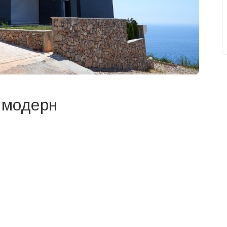
 модерн
свят на день
». Підписуйтесь на щоденну розсилку
Підписатися