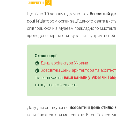
Щорічно 10 червня відмічається
Всесвітній д
році ініціатором організації даного свята вис
співпрацюючи з Музеєм прикладного мистецтва
проведене перше святкування. Підтримав цей за
Схожі події:
🏠
День архітектури України
🏠
Всесвітній День архітектора та архітек
Підпишіться на
наші канали у Viber чи Tele
та події на кожен день.
Дату для святкування
Всесвітній день стилю
великі архітектори-модерністи: Еден Лехнер, я