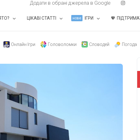
Додати в обрані джерела в Google
ЯТО?
ЦІКАВІ СТАТТІ
ІГРИ
ПІДТРИМА
нове
Онлайн Ігри
Головоломки
Словодей
Погода