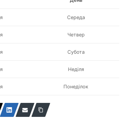
ня
Середа
ня
Четвер
ня
Субота
ня
Неділя
ня
Понеділок