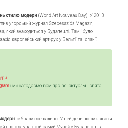
ень стилю модерн
(World Art Nouveau Day). У 2013
тупив угорський журнал Szecessziós Magazin,
, який знаходиться у Будапешті. Там і було
хід європейський арт-рух у Бельгії та Іспанії.
тури
gra
m
і ми нагадаємо вам про всі актуальні свята
 модерн
вибрали спеціально. У цей день пішли з життя
кий спроєктував той самий Музей у Будапешті, та