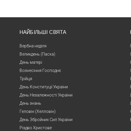
НАЙБІЛЬШІ СВЯТА
Вербна неділя
Великдень (Пасха)
День матері
Вознесіння Господнє
Трійця
День Конституції України
День Незалежності України
День знань
Геловін (Хелловін)
День Збройних Сил України
Різдво Христове