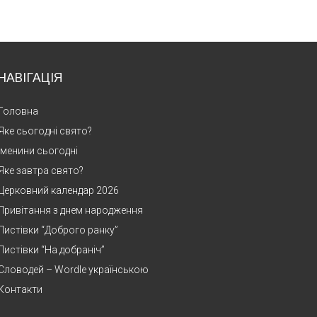
НАВІГАЦІЯ
Головна
Яке сьогодні свято?
Іменини сьогодні
Яке завтра свято?
Церковний календар 2026
Привітання з днем народження
Листівки “Доброго ранку”
Листівки “На добраніч”
Словодей – Wordle українською
Контакти