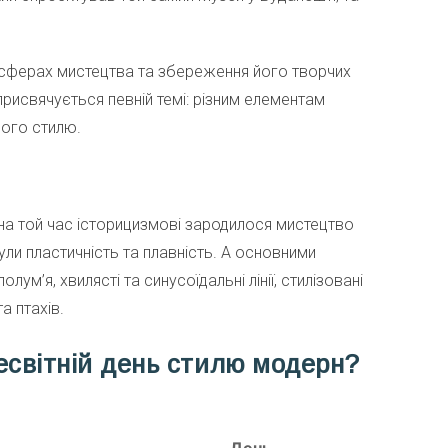
 сферах мистецтва та збереження його творчих
присвячується певній темі: різним елементам
аного стилю.
у на той час історицизмові зародилося мистецтво
ли пластичність та плавність. А основними
ум’я, хвилясті та синусоїдальні лінії, стилізовані
а птахів.
есвітній день стилю модерн?
День