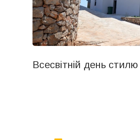
Всесвітній день стилю
Вже 6 років DAY TODAY складає для вас «
Список 
зручним для вас способом.
Телеграм
Інстаграм
Ваш імейл
Email