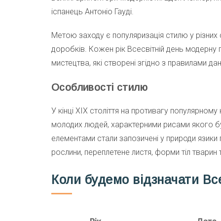
іспанець Антоніо Гауді.
Метою заходу є популяризація стилю у різних
доробків. Кожен рік Всесвітній день модерну 
мистецтва, які створені згідно з правилами д
Особливості стилю
У кінці XIX століття на противагу популярном
молодих людей, характерними рисами якого бу
елементами стали запозичені у природи язики пол
рослини, переплетене листя, форми тіл тварин т
Коли будемо відзначати Вс
Рік
Дата