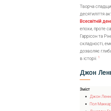
Творча спадщин
десятиліття ак
Всесвітній ден
епохи, проте 
Гаррісон та Рі
складності, емо
дозволяє глиб
1
в історії.
Джон Лен
Зміст
Джон Ленн
Пол Маккар