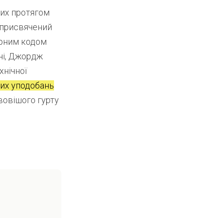
них протягом
ь присвячений
турним кодом
ні, Джордж
хнічної
их уподобань
вовішого гурту