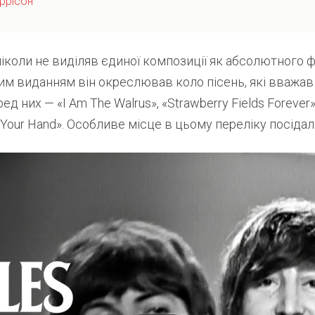
ррісон
коли не виділяв єдиної композиції як абсолютного ф
ним виданням він окреслював коло пісень, які вважав
д них — «I Am The Walrus», «Strawberry Fields Forever»,
d Your Hand». Особливе місце в цьому переліку посіда