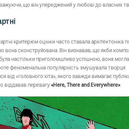
ауважуючи, що він упереджений у любові до власних тв
ртні
ртні критерієм оцінки часто ставала архітектоніка піс
но вона сконструйована. Він визнавав, що якби компо
 була настільки приголомшливо успішною, вона могла
оте феноменальна популярність змушувала творця
я від «головного хіта», якого завжди вимагає публіка
то віддавав перевагу
«Here, There and Everywhere»
.