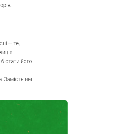
орів.
ні — те,
зиція
 б стати його
. Замість неї