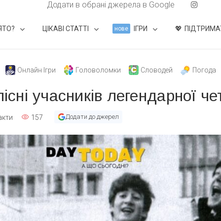
Додати в обрані джерела в Google
ЯТО?
ЦІКАВІ СТАТТІ
ІГРИ
ПІДТРИМА
нове
Онлайн Ігри
Головоломки
Словодей
Погода
пісні учасників легендарної че
Додати до джерел
акти
157