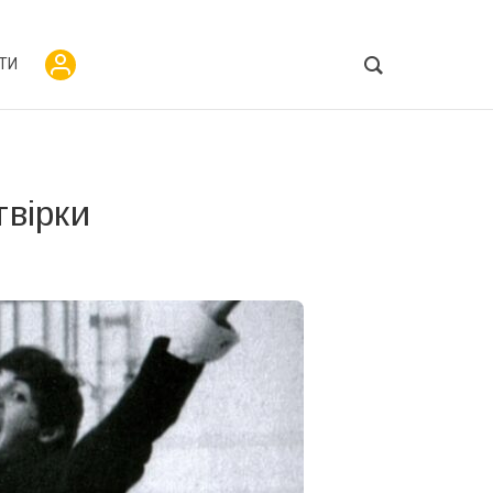
ТИ
твірки