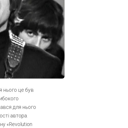
я нього це був
либокого
шався для нього
сті автора.
ну «Revolution