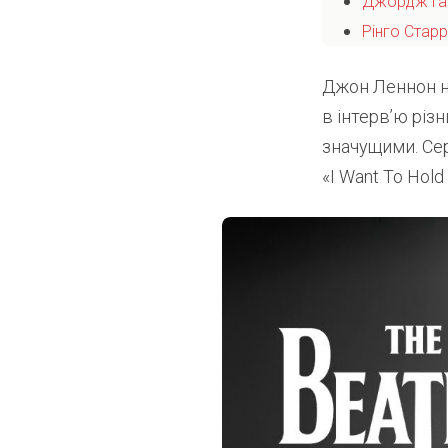
Джордж Га
Рінго Старр
Джон Леннон ні
в інтерв’ю різ
значущими. Сере
«I Want To Hol