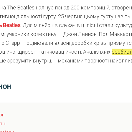
а The Beatles налічує понад 200 композицій, створе
тивної діяльності гурту. 25 червня цьому гурту навіт
ь Beatles
. Для мільйонів слухачів ці пісні стали куль
самі учасники колективу — Джон Леннон, Пол Маккарт
нго Старр — оцінювали власні доробки крізь призму те
ційної щирості та інноваційності. Аналіз їхніх
особист
ше зрозуміти внутрішні механізми творчості найвпли
нон
он
тні