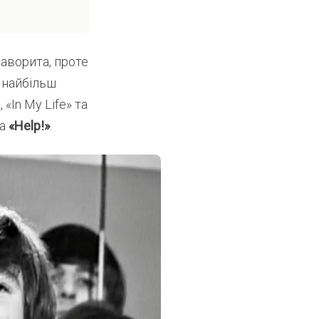
аворита, проте
 найбільш
 «In My Life» та
ла
«Help!»
.