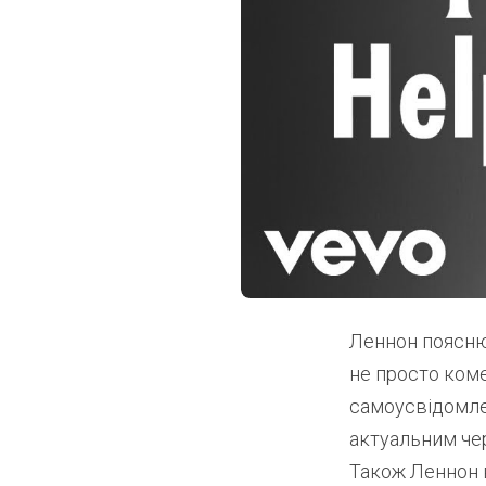
Леннон пояснюв
не просто коме
самоусвідомлен
актуальним чер
Також Леннон ві