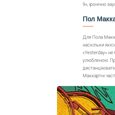
9», іронічно з
Пол Макка
Для Пола Макка
наскільки якіс
«Yesterday» не
улюбленою. Пр
дистанціюватис
Маккартні час