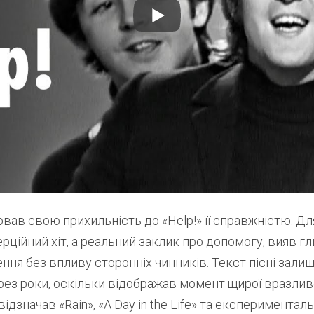
ав свою прихильність до «Help!» її справжністю. Дл
рційний хіт, а реальний заклик про допомогу, вияв г
ня без впливу сторонніх чинників. Текст пісні зали
ез роки, оскільки відображав момент щирої вразливо
дзначав «Rain», «A Day in the Life» та експерименталь