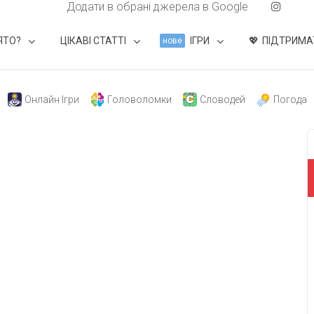
Додати в обрані джерела в Google
ЯТО?
ЦІКАВІ СТАТТІ
ІГРИ
ПІДТРИМА
нове
Онлайн Ігри
Головоломки
Словодей
Погода
свят на день
». Підписуйтесь на щоденну розсилку
Підписатися