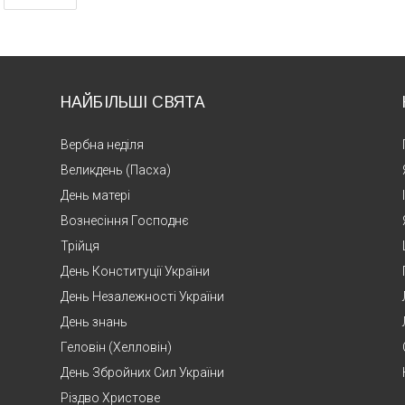
НАЙБІЛЬШІ СВЯТА
Вербна неділя
Великдень (Пасха)
День матері
Вознесіння Господнє
Трійця
День Конституції України
День Незалежності України
День знань
Геловін (Хелловін)
День Збройних Сил України
Різдво Христове