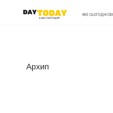
ЯКЕ СЬОГОДНІ СВ
Архип
Вже 6 років DAY TODAY складає для вас «
Список 
зручним для вас способом.
Телеграм
Інстаграм
Ваш імейл