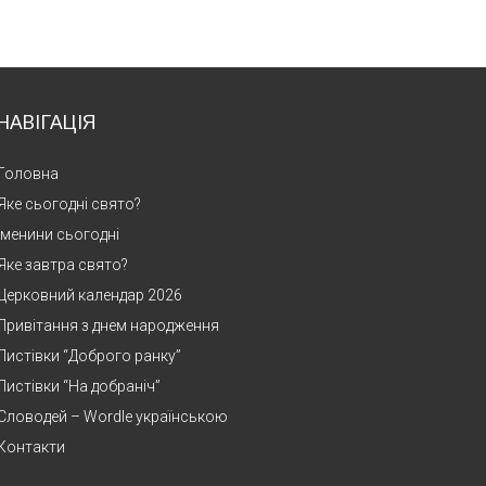
НАВІГАЦІЯ
Головна
Яке сьогодні свято?
Іменини сьогодні
Яке завтра свято?
Церковний календар 2026
Привітання з днем народження
Листівки “Доброго ранку”
Листівки “На добраніч”
Словодей – Wordle українською
Контакти