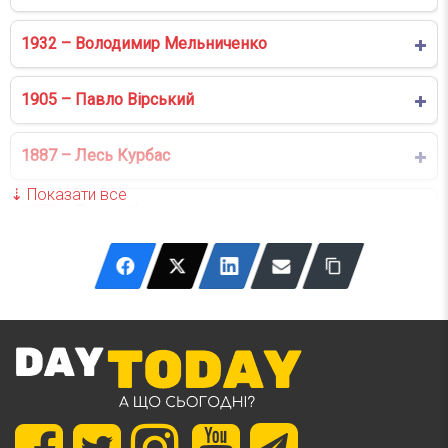
1932 – Володимир Мельниченко
1905 – Павло Вірський
1887 – Лесь Курбас
1873 – Енріко Карузо
1871 – Леся Українка
1850 – Володимир Барвінський
1842 – Карл Май
1841 – П’єр-Огюст Ренуар