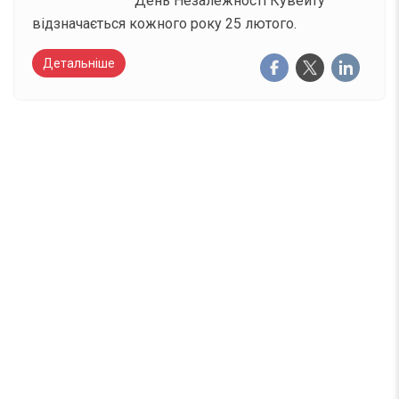
День Незалежності Кувейту
відзначається кожного року 25 лютого.
Детальніше
Вже 6 років DAY TODAY складає для вас «
Список свят на день
». Підписуйтесь на щоденну
розсилку зручним для вас способом.
Телеграм
Інстаграм
Email
Підписатися
Ваш імейл