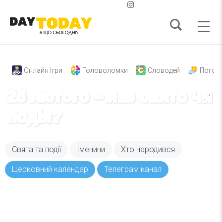
Онлайн Ігри
Головоломки
Словодей
Погод
25 лютого – яке свято чи
подія?
Свята та події
Іменини
Хто народився
Церковний календар
Телеграм канал
Вже 6 років DAY TODAY складає для вас «
Список свят на день
». Підписуйтесь на щоденну
розсилку зручним для вас способом.