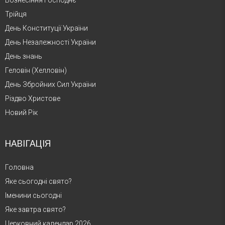
Вознесіння Господнє
Трійця
День Конституції України
День Незалежності України
День знань
Геловін (Хелловін)
День Збройних Сил України
Різдво Христове
Новий Рік
НАВІГАЦІЯ
Головна
Яке сьогодні свято?
Іменини сьогодні
Яке завтра свято?
Церковний календар 2026