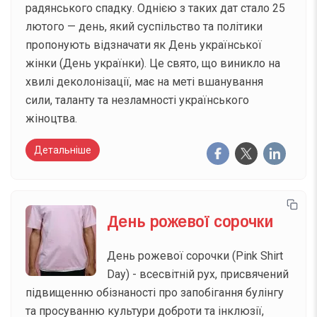
радянського спадку. Однією з таких дат стало 25
лютого — день, який суспільство та політики
пропонують відзначати як День української
жінки (День українки). Це свято, що виникло на
хвилі деколонізації, має на меті вшанування
сили, таланту та незламності українського
жіноцтва.
Детальніше
День рожевої сорочки
День рожевої сорочки (Pink Shirt
Day) - всесвітній рух, присвячений
підвищенню обізнаності про запобігання булінгу
та просуванню культури доброти та інклюзії,