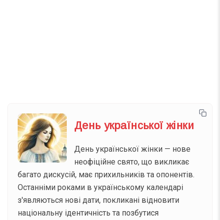
Телеграм
Інстаграм
Email
Підписатися
Ваш імейл
День української жінки
День української жінки — нове
неофіційне свято, що викликає
багато дискусій, має прихильників та опонентів.
Останніми роками в українському календарі
з'являються нові дати, покликані відновити
національну ідентичність та позбутися