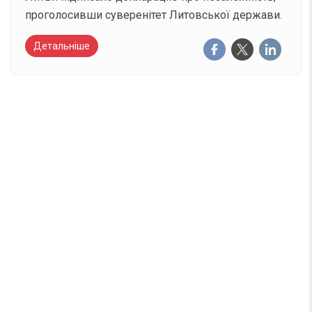
проголосивши суверенітет Литовської держави.
Детальніше
Вже 6 років DAY TODAY складає для вас «
Список свят на день
». Підписуйтесь на щоденну
розсилку зручним для вас способом.
Телеграм
Інстаграм
Email
Підписатися
Ваш імейл