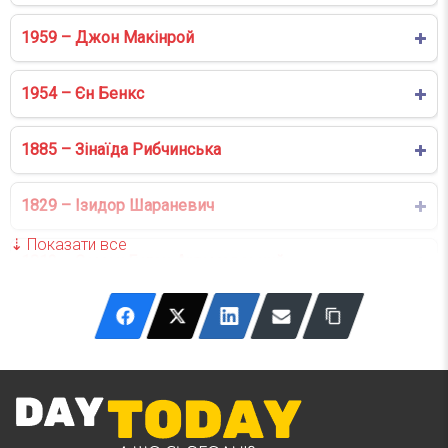
1959 – Джон Макінрой
1954 – Єн Бенкс
1885 – Зінаїда Рибчинська
1829 – Ізидор Шараневич
1813 – Семен Гулак-Артемовський
1792 – Григорій Яхимович
1740 – Джамбаттіста Бодоні