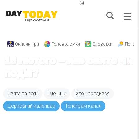
Онлайн Ігри
Головоломки
Словодей
Погод
16 лютого – яке свято чи
подія?
Свята та події
Іменини
Хто народився
Церковний календар
Телеграм канал
Вже 6 років DAY TODAY складає для вас «
Список свят на день
». Підписуйтесь на щоденну
розсилку зручним для вас способом.