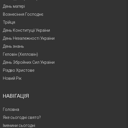
День матері
Вознесіння Господнє
Трійця
День Конституції України
День Незалежності України
День знань
Геловін (Хелловін)
День Збройних Сил України
Різдво Христове
Новий Рік
НАВІГАЦІЯ
Головна
Яке сьогодні свято?
Іменини сьогодні