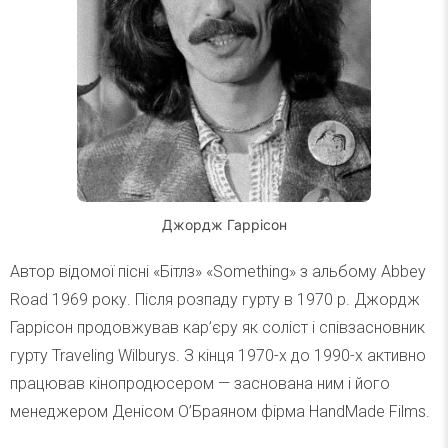
Джордж Гаррісон
Автор відомої пісні «Бітлз» «Something» з альбому Abbey
Road 1969 року. Після розпаду гурту в 1970 р. Джордж
Гаррісон продовжував кар’єру як соліст і співзасновник
гурту Traveling Wilburys. З кінця 1970-х до 1990-х активно
працював кінопродюсером — заснована ним і його
менеджером Денісом О’Браяном фірма HandMade Films.