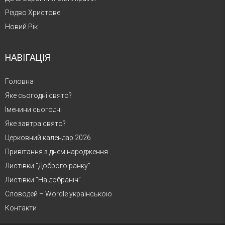
Різдво Христове
Новий Рік
НАВІГАЦІЯ
Головна
Яке сьогодні свято?
Іменини сьогодні
Яке завтра свято?
Церковний календар 2026
Привітання з днем народження
Листівки “Доброго ранку”
Листівки “На добраніч”
Словодей – Wordle українською
Контакти