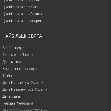
Цікаві факти про Японію
Цікаві факти про Китай
Цікаві факти про Землю
Цікаві факти про тварин
НАЙБІЛЬШІ СВЯТА
Вербна неділя
Великдень (Пасха)
День матері
Вознесіння Господнє
Трійця
День Конституції України
День Незалежності України
День знань
Геловін (Хелловін)
День Збройних Сил України