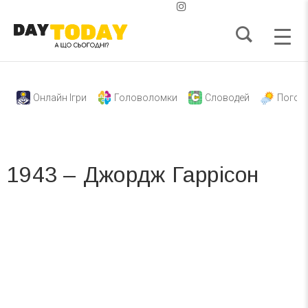
Онлайн Ігри
Головоломки
Словодей
Погод
1943 – Джордж Гаррісон
Вже 6 років DAY TODAY складає для вас «
Список свят на день
». Підписуйтесь на щоденну розсилку
зручним для вас способом.
Телеграм
Інстаграм