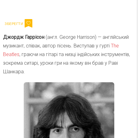
Ваш імейл
Підписатися
Email
Джордж Гаррісон
(англ. George Harrison) — англійський
музикант, співак, автор пісень. Виступав у гурті
The
Beatles
, граючи на гітарі та низці індійських інструментів,
зокрема ситарі, уроки гри на якому він брав у Раві
Шанкара.