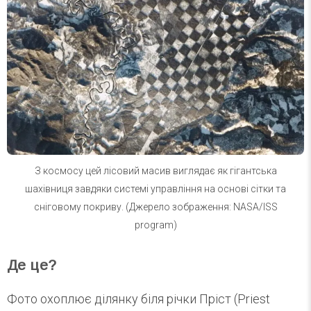
З космосу цей лісовий масив виглядає як гігантська
шахівниця завдяки системі управління на основі сітки та
сніговому покриву. (Джерело зображення: NASA/ISS
program)
Де це?
Фото охоплює ділянку біля річки Пріст (Priest