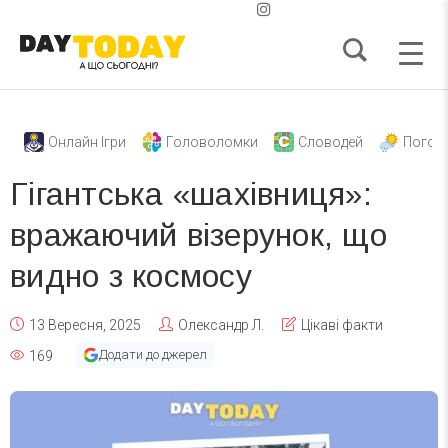
Онлайн Ігри
Головоломки
Словодей
Погод
Гігантська «шахівниця»:
вражаючий візерунок, що
видно з космосу
13 Вересня, 2025
Олександр Л.
Цікаві факти
Додати до джерел
169