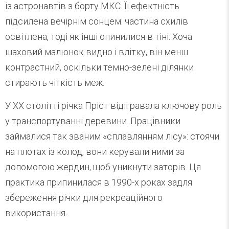
із астронавтів з борту МКС. Її ефектність
підсилена вечірнім сонцем: частина схилів
освітлена, тоді як інші опинилися в тіні. Хоча
шаховий малюнок видно і влітку, він менш
контрастний, оскільки темно-зелені ділянки
стирають чіткість меж.
У ХХ столітті річка Пріст відігравала ключову роль
у транспортуванні деревини. Працівники
займалися так званим «сплавлянням лісу»: стоячи
на плотах із колод, вони керували ними за
допомогою жердин, щоб уникнути заторів. Ця
практика припинилася в 1990-х роках задля
збереження річки для рекреаційного
використання.