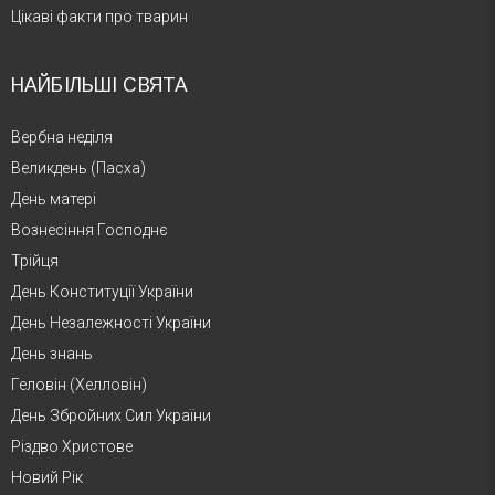
Цікаві факти про тварин
НАЙБІЛЬШІ СВЯТА
Вербна неділя
Великдень (Пасха)
День матері
Вознесіння Господнє
Трійця
День Конституції України
День Незалежності України
День знань
Геловін (Хелловін)
День Збройних Сил України
Різдво Христове
Новий Рік