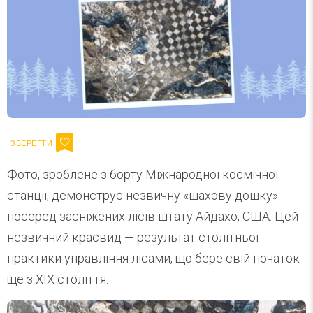
Фото, зроблене з борту Міжнародної космічної
станції, демонструє незвичну «шахову дошку»
посеред засніжених лісів штату Айдахо, США. Цей
незвичний краєвид — результат столітньої
практики управління лісами, що бере свій початок
ще з ХІХ століття.