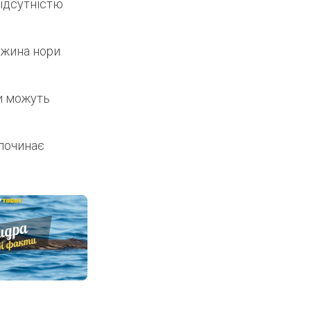
відсутністю
вжина нори
ни можуть
 починає