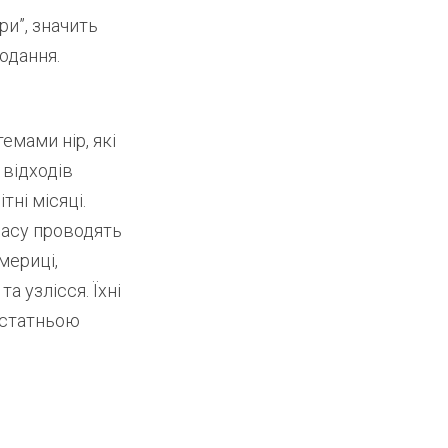
ри”, значить
одання.
емами нір, які
 відходів
тні місяці.
часу проводять
Америці,
а узлісся. Їхні
остатньою