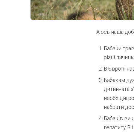
А ось наша до
Бабаки траво
різні личинк
В Європі на
Бабакам ду
дитинчата з
необхідні р
набрати дос
Бабаків вик
гепатиту В 