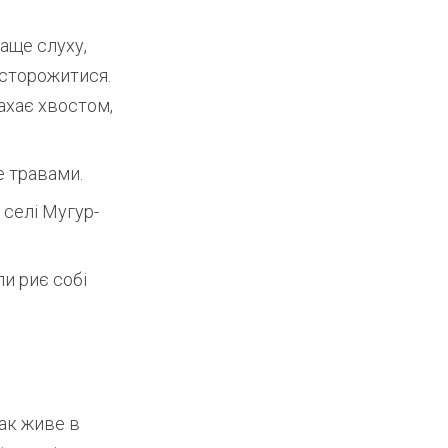
аще слуху,
асторожитися.
махає хвостом,
е травами.
 селі Мугур-
и риє собі
бак живе в