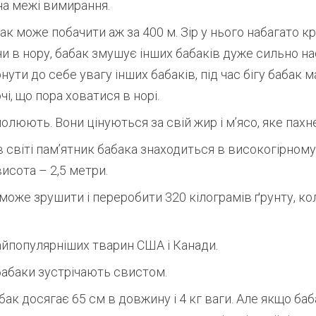
на межі вимирання.
к може побачити аж за 400 м. Зір у нього набагато кр
чи в нору, бабак змушує інших бабаків дуже сильно н
ути до себе увагу інших бабаків, під час бігу бабак 
і, що пора ховатися в норі.
полюють. Вони цінуються за свій жир і м’ясо, яке пахн
світі пам’ятник бабака знаходиться в високогірному
висота – 2,5 метри.
може зрушити і переробити 320 кілограмів ґрунту, кол
айпопулярніших тварин США і Канади.
бабаки зустрічають свистом.
бак досягає 65 см в довжину і 4 кг ваги. Але якщо ба