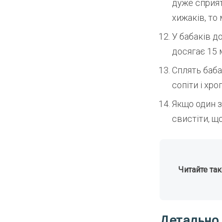
дуже сприят
хижаків, то 
У бабаків д
досягає 15 
Сплять бабак
сопіти і хроп
Якщо один з
свистіти, щ
Читайте та
Детально 