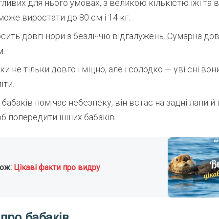
ливих для нього умовах, з великою кількістю їжі та 
може виростати до 80 см і 14 кг.
осить довгі нори з безліччю відгалужень. Сумарна до
м.
и не тільки довго і міцно, але і солодко — уві сні во
іти.
 бабаків помічає небезпеку, він встає на задні лапи й
об попередити інших бабаків.
кож:
Цікаві факти про видру
про бабаків