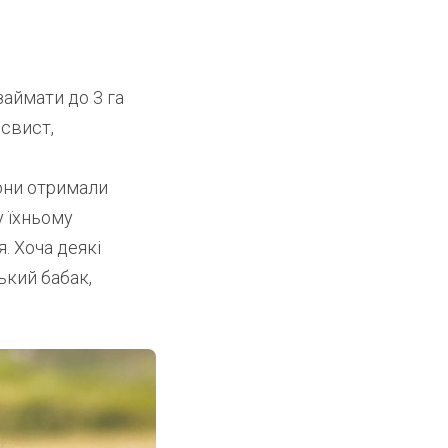
займати до 3 га
 свист,
они отримали
у їхньому
. Хоча деякі
ький бабак,