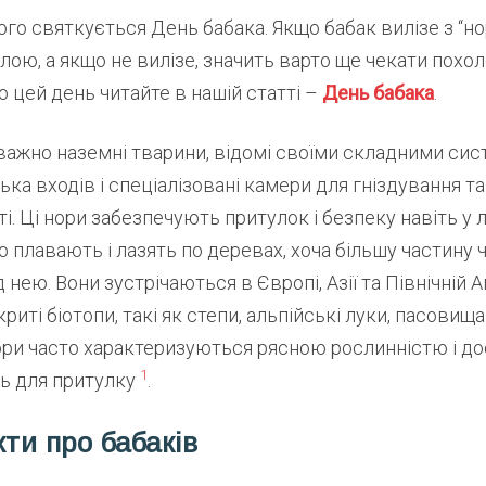
го святкується День бабака. Якщо бабак вилізе з “но
лою, а якщо не вилізе, значить варто ще чекати похол
 цей день читайте в нашій статті –
День бабака
.
ажно наземні тварини, відомі своїми складними сист
ка входів і спеціалізовані камери для гніздування та
. Ці нори забезпечують притулок і безпеку навіть у лі
 плавають і лазять по деревах, хоча більшу частину 
д нею. Вони зустрічаються в Європі, Азії та Північній 
иті біотопи, такі як степи, альпійські луки, пасовища т
ори часто характеризуються рясною рослинністю і д
1
ль для притулку
.
кти про бабаків