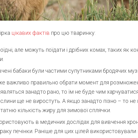
бірка
цікавих фактів
про цю тваринку:
їдні, але можуть поїдати і дрібних комах, таких як ко
и.
вчені бабаки були частими супутниками бродячих муз
же важливо правильно обрати момент для розмножен
’являться занадто рано, то їм не буде чим харчуватис
ослини ще не виростуть. А якщо занадто пізно – то не
татню кількість жиру для зимової сплячки.
ористовують в медичних дослідах для вивчення хрон
і раку печінки. Раніше для цих цілей використовували