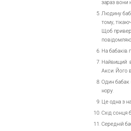
зараз вони 
Людину баба
тому, тікаю
Щоб приверн
повідомляюч
На бабаків 
Найвищий в 
Акси. Його 
Один бабак 
нору.
Це одна з н
Схід сонця 
Середній ба