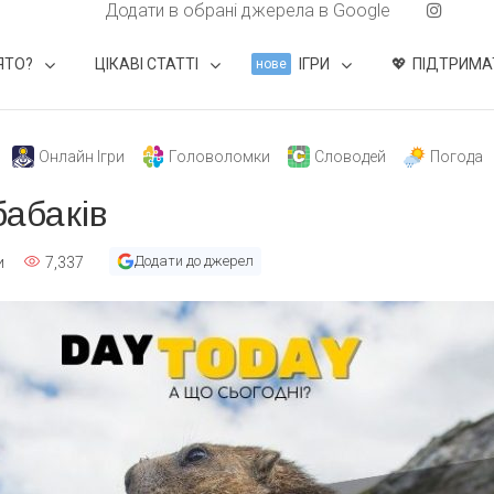
Додати в обрані джерела в Google
ЯТО?
ЦІКАВІ СТАТТІ
ІГРИ
ПІДТРИМА
нове
Онлайн Ігри
Головоломки
Словодей
Погода
бабаків
Додати до джерел
и
7,337