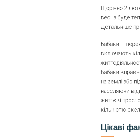
Щорічно 2 люто
весна буде теп
Детальніше про
Бабаки — перев
включають кіль
життєдіяльності
Бабаки вправно
на землі або пі
населяючи відкр
життєві прост
кількістю ске
Цікаві фа