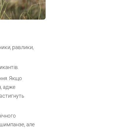
ники, равлики,
икантів.
ня. Якщо
я, адже
 встигнуть
ічного
 шимпанзе, але