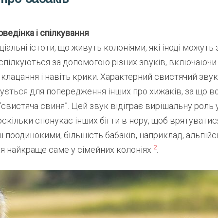
оведінка і спілкування
іальні істоти, що живуть колоніями, які іноді можуть 
 спілкуються за допомогою різних звуків, включаючи
 клацання і навіть крики. Характерний свистячий звук
ється для попередження інших про хижаків, за що в
“свистяча свиня”. Цей звук відіграє вирішальну роль 
оскільки спонукає інших бігти в нору, щоб врятуватися
ш поодинокими, більшість бабаків, наприклад, альпійс
2
я найкраще саме у сімейних колоніях
.