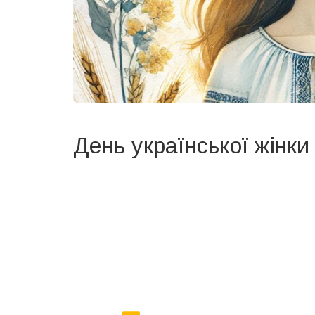
День української жінки
Вже 6 років DAY TODAY складає для вас «
Список 
зручним для вас способом.
Телеграм
Інстаграм
Ваш імейл
Email