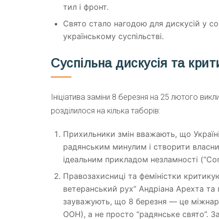
тил і фронт.
Свято стало нагодою для дискусій у с
українському суспільстві.
Суспільна дискусія та крит
Ініціатива заміни 8 березня на 25 лютого вик
розділилося на кілька таборів:
Прихильники змін вважають, що Україні
радянським минулим і створити власний
ідеальним прикладом незламності (“Cont
Правозахисниці та феміністки критикую
ветеранський рух” Андріана Арехта та 
зауважують, що 8 березня — це міжнар
ООН), а не просто “радянське свято”. 