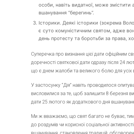
особи, навіть видатної, може змістити 
вшанування “берегинь”.
Історики. Деякі історики (зокрема Вол
є суто комуністичним святом, адже вон
день протесту та боротьби за права, х
Суперечка про визнання цієї дати офіційним с
доречності святкової дати одразу після 24 лю
що є днем жалоби та великого болю для усіх в 
У застосунку “Дія” навіть проводилося опитува
висловилися за те, щоб залишити 8 березня ви
дати 25 лютого як додаткового дня вшануванн
Ми ж вважаємо, що свят багато не буває, ти
до роздумів чи корисної соціальної активності
вшанування, становлення традицій, обговорен