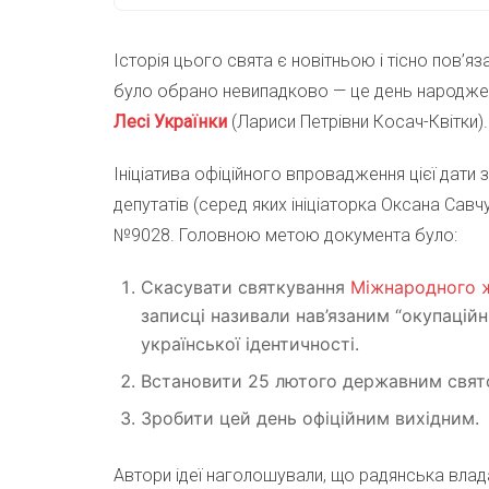
Історія цього свята є новітньою і тісно пов’я
було обрано невипадково — це день народженн
Лесі Українки
(Лариси Петрівни Косач-Квітки).
Ініціатива офіційного впровадження цієї дати 
депутатів (серед яких ініціаторка Оксана Сав
№9028. Головною метою документа було:
Скасувати святкування
Міжнародного ж
записці називали нав’язаним “окупац
української ідентичності.
Встановити 25 лютого державним свято
Зробити цей день офіційним вихідним.
Автори ідеї наголошували, що радянська влада 