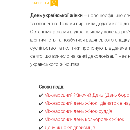
День української жінки
— нове неофіційне свя
та опонентів. Тож ми вирішили додати його до
Останніми роками в українському календарі з’
ідентичність та позбутися радянського спадку
суспільство та політики пропонують відзначат
свято, що виникло на хвилі деколонізації, має 
українського жіноцтва.
Схожі події:
✔️
Міжнародний Жіночий День (День борот
✔️
Міжнародний день жінок і дівчаток в нау
✔️
Міжнародний день жінок-суддів
✔️
Міжнародний день кольорових жінок
✔️
День жінок-підприємців