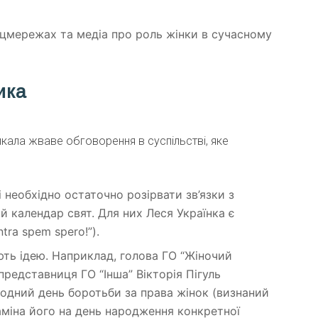
оцмережах та медіа про роль жінки в сучасному
ика
ликала жваве обговорення в суспільстві, яке
 необхідно остаточно розірвати зв’язки з
 календар свят. Для них Леся Українка є
ra spem spero!”).
ть ідею. Наприклад, голова ГО “Жіночий
представниця ГО “Інша” Вікторія Пігуль
одний день боротьби за права жінок (визнаний
Заміна його на день народження конкретної