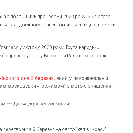
зана з політичними процесами 2023 року. 25 лютого
я найвідомішої української письменниці та поетеси
з’явилася у лютому 2023 року. Група народних
чук) зареєструвала у Верховній Раді законопроєкт
іночого дня 8 березня
, який у пояснювальній
ійним московським режимом” з метою знищення
м — Днем української жінки.
перетворила 8 березня на свято “квітів і краси”,