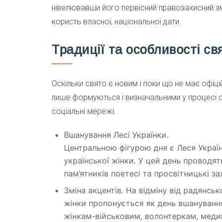
нівелювавши його первісний правозахисний зміс
користь власної, національної дати.
Традиції та особливості св
Оскільки свято є новим і поки що не має офіц
лише формуються і визначальними у процесі с
соціальні мережі.
Вшанування Лесі Українки.
Центральною фігурою дня є Леся Українк
української жінки. У цей день проводят
пам’ятників поетесі та просвітницькі за
Зміна акцентів. На відміну від радянськ
жінки пропонується як день вшанування
жінкам-військовим, волонтеркам, меди