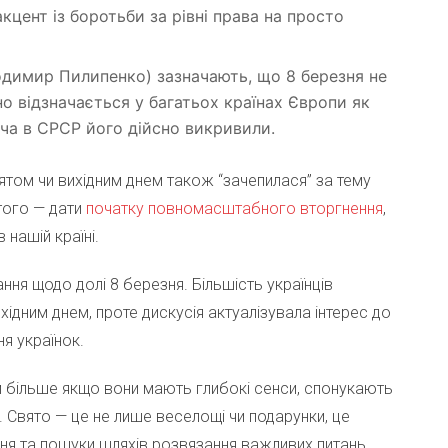
акцент із боротьби за рівні права на просто
одимир Пилипенко) зазначають, що 8 березня не
о відзначається у багатьох країнах Європи як
оча в СРСР його дійсно викривили.
вятом чи вихідним днем також “зачепилася” за тему
того — дати
початку повномасштабного вторгнення
,
нашій країні.
ння щодо долі 8 березня. Більшість українців
хідним днем, проте дискусія актуалізувала інтерес до
я українок.
м більше якщо вони мають глибокі сенси, спонукають
. Свято — це не лише веселощі чи подарунки, це
ня та пошуки шляхів розвязання важливих питань.