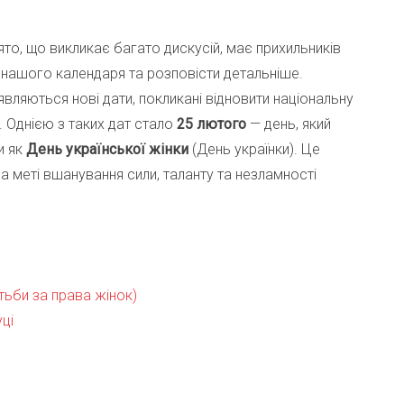
то, що викликає багато дискусій, має прихильників
 нашого календаря та розповісти детальніше.
являються нові дати, покликані відновити національну
. Однією з таких дат стало
25 лютого
— день, який
и як
День української жінки
(День українки). Це
на меті вшанування сили, таланту та незламності
ьби за права жінок)
ці