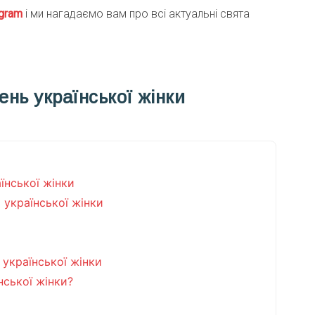
gra
m
і ми нагадаємо вам про всі актуальні свята
ень української жінки
їнської жінки
 української жінки
 української жінки
нської жінки?