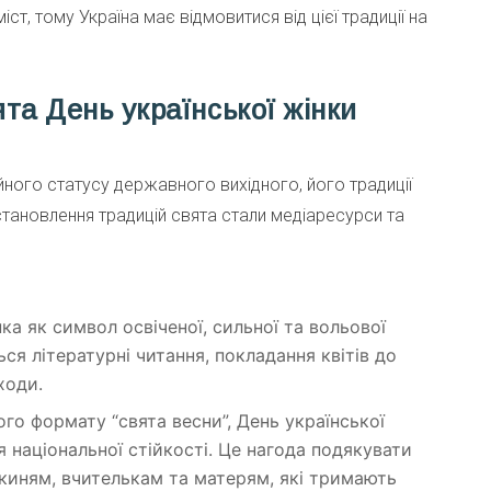
т, тому Україна має відмовитися від цієї традиції на
ята День української жінки
ійного статусу державного вихідного, його традиції
тановлення традицій свята стали медіаресурси та
а як символ освіченої, сильної та вольової
ься літературні читання, покладання квітів до
ходи.
ого формату “свята весни”, День української
 національної стійкості. Це нагода подякувати
киням, вчителькам та матерям, які тримають