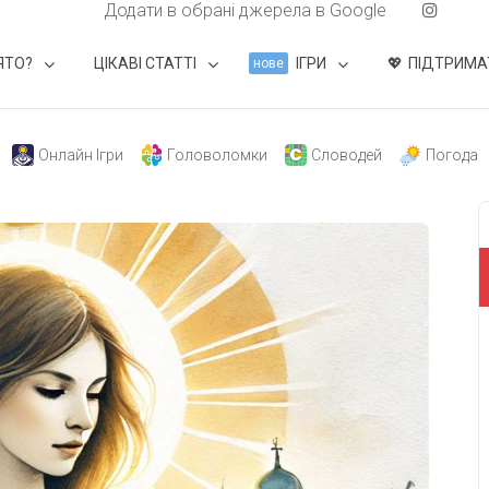
Додати в обрані джерела в Google
ЯТО?
ЦІКАВІ СТАТТІ
ІГРИ
ПІДТРИМА
нове
Онлайн Ігри
Головоломки
Словодей
Погода