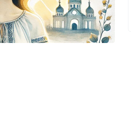
свят на день
». Підписуйтесь на щоденну розсилку
Підписатися