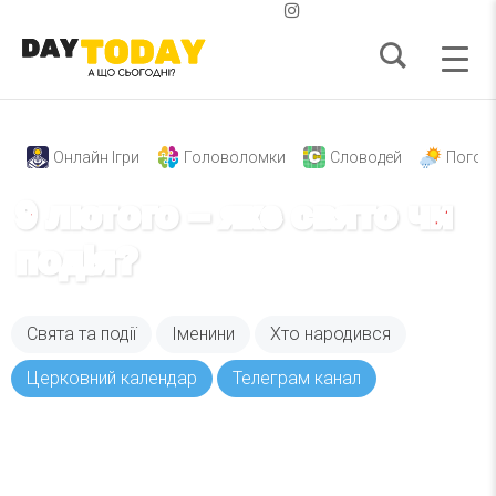
Онлайн Ігри
Головоломки
Словодей
Погод
9 лютого – яке свято чи
подія?
Свята та події
Іменини
Хто народився
Церковний календар
Телеграм канал
Вже 6 років DAY TODAY складає для вас «
Список свят на день
». Підписуйтесь на щоденну
розсилку зручним для вас способом.