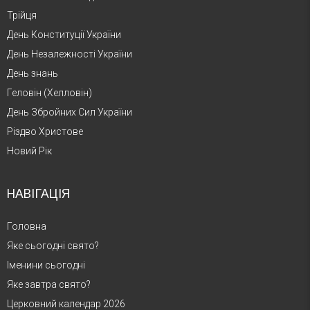
Трійця
День Конституції України
День Незалежності України
День знань
Геловін (Хелловін)
День Збройних Сил України
Різдво Христове
Новий Рік
НАВІГАЦІЯ
Головна
Яке сьогодні свято?
Іменини сьогодні
Яке завтра свято?
Церковний календар 2026