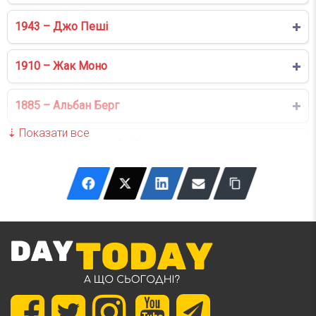
1943 – Джо Пеші
1910 – Жак Моно
1885 – Альбан Берг
1846 – Вільгельм Майбах
1826 – Костянтин Трутовський
1773 – Вільям Генрі Гаррісон
1441 – Алішер Навої