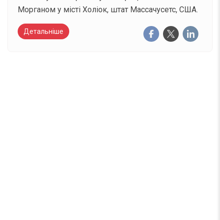
Морганом у місті Холіок, штат Массачусетс, США.
Детальніше
Вже 6 років DAY TODAY складає для вас «
Список свят на день
». Підписуйтесь на щоденну
розсилку зручним для вас способом.
Телеграм
Інстаграм
Email
Підписатися
Ваш імейл