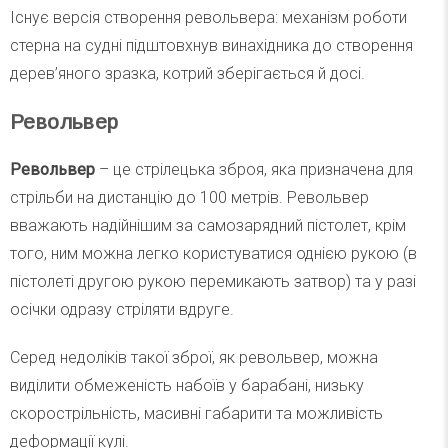
Існує версія створення револьвера: механізм роботи
стерна на судні підштовхнув винахідника до створення
дерев’яного зразка, котрий зберігається й досі.
Револьвер
Револьвер
– це стрілецька зброя, яка призначена для
стрільби на дистанцію до 100 метрів. Револьвер
вважають надійнішим за самозарядний пістолет, крім
того, ним можна легко користуватися однією рукою (в
пістолеті другою рукою перемикають затвор) та у разі
осічки одразу стріляти вдруге.
Серед недоліків такої зброї, як револьвер, можна
виділити обмеженість набоїв у барабані, низьку
скорострільність, масивні габарити та можливість
деформації кулі.