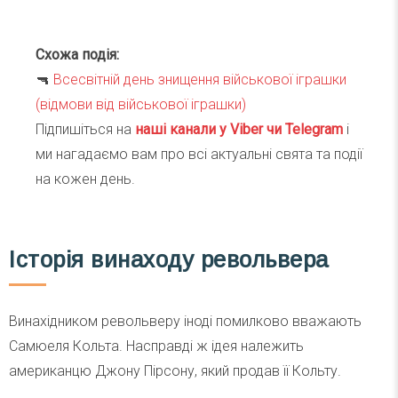
Схожа подія:
🔫
Всесвітній день знищення військової іграшки
(відмови від військової іграшки)
Підпишіться на
наші канали у Viber чи Telegra
m
і
ми нагадаємо вам про всі актуальні свята та події
на кожен день.
Історія винаходу револьвера
Винахідником револьверу іноді помилково вважають
Самюеля Кольта. Насправді ж ідея належить
американцю Джону Пірсону, який продав її Кольту.