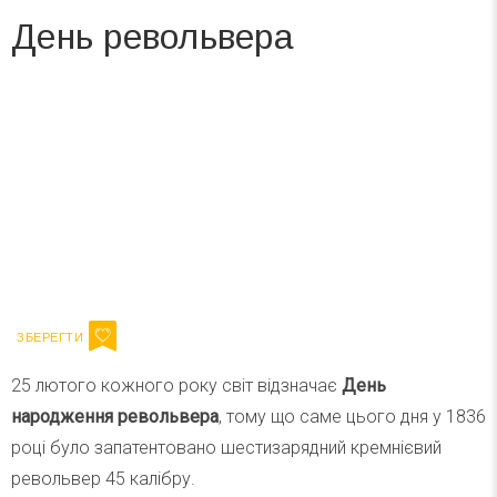
День револьвера
Вже 6 років DAY TODAY складає для вас «
Список свят на день
». Підписуйтесь на щоденну розсилку
зручним для вас способом.
Телеграм
Інстаграм
Ваш імейл
Підписатися
Email
25 лютого кожного року світ відзначає
День
народження револьвера
, тому що саме цього дня у 1836
році було запатентовано шестизарядний кремнієвий
револьвер 45 калібру.