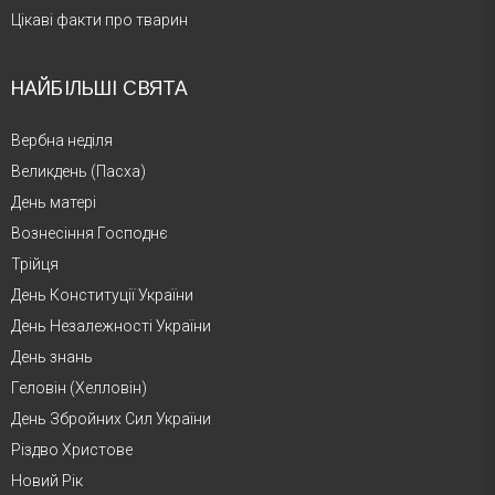
Цікаві факти про тварин
НАЙБІЛЬШІ СВЯТА
Вербна неділя
Великдень (Пасха)
День матері
Вознесіння Господнє
Трійця
День Конституції України
День Незалежності України
День знань
Геловін (Хелловін)
День Збройних Сил України
Різдво Христове
Новий Рік