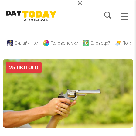
Онлайн Ігри
Головоломки
Словодей
Погод