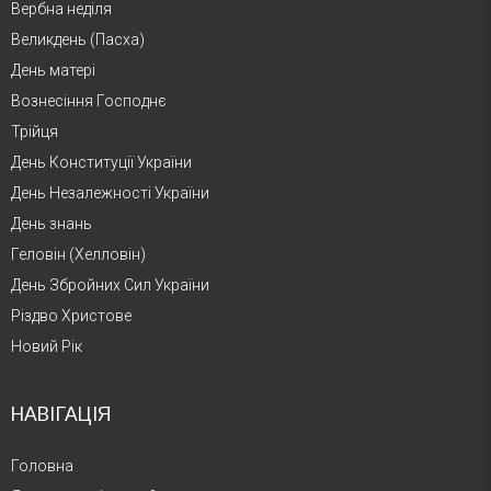
Вербна неділя
Великдень (Пасха)
День матері
Вознесіння Господнє
Трійця
День Конституції України
День Незалежності України
День знань
Геловін (Хелловін)
День Збройних Сил України
Різдво Христове
Новий Рік
НАВІГАЦІЯ
Головна