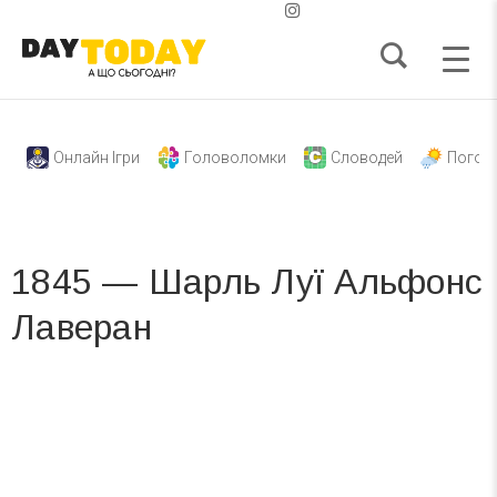
Онлайн Ігри
Головоломки
Словодей
Погод
1845 — Шарль Луї Альфонс
Лаверан
Вже 6 років DAY TODAY складає для вас «
Список свят на день
». Підписуйтесь на щоденну розсилку
зручним для вас способом.
Телеграм
Інстаграм