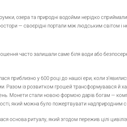
румки, озера та природні водойми нерідко сприймали
ростори — своєрідні портали між людським світом і н
ношення часто залишали саме біля води або безпосер
лася приблизно у 600 році до нашої ери, коли з’явилис
ми. Разом із розвитком грошей трансформувався й х
нь. Монети стали новою формою дарів богам — ком
ості, який можна було пожертвувати надприродним с
ся основа ритуалу, який згодом пережив цілі цивіліза