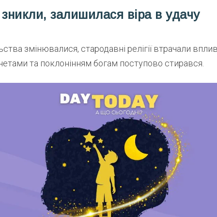
 зникли, залишилася віра в удачу
ьства змінювалися, стародавні релігії втрачали вплив
нетами та поклонінням богам поступово стирався.