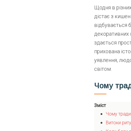
Щодня в різних
дістає з кишен
відбувається б
декоративних в
здається прост
прихована істор
уявлення, людс
світом.
Чому трад
Зміст
Чому тради
Витоки риту