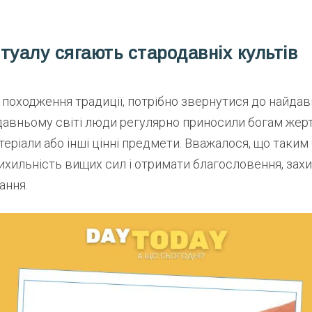
туалу сягають стародавніх культів
 походження традиції, потрібно звернутися до найда
родавньому світі люди регулярно приносили богам жертв
теріали або інші цінні предмети. Вважалося, що таки
хильність вищих сил і отримати благословення, захи
ання.