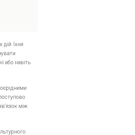
 дій. Їхня
чувати
ії або навіть
воєрідними
 поступово
зв’язок між
ультурного