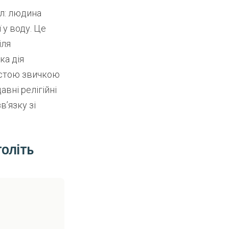
ал: людина
 у воду. Це
іля
ка дія
ростою звичкою
авні релігійні
’язку зі
оліть