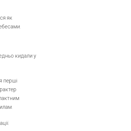
ся як
ебесами.
едньо кидали у
я перші
арактер
пактним
илам.
ції.