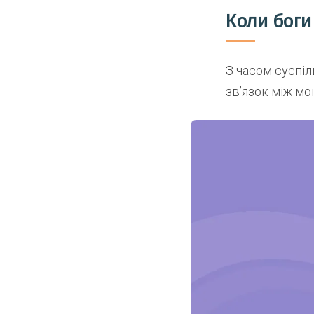
Коли боги
З часом суспіл
зв’язок між мо