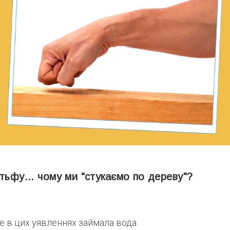
тьфу... чому ми "стукаємо по дереву"?
 в цих уявленнях займала вода.