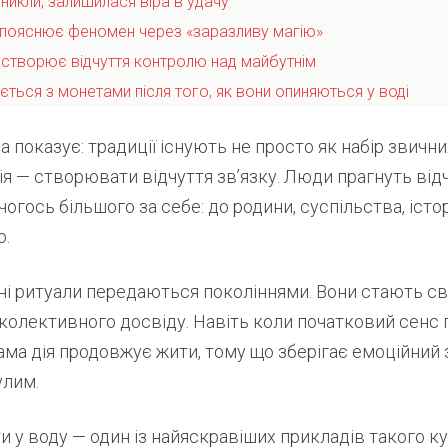
никли, залишилася віра в удачу
 пояснює феномен через «заразливу магію»
 створює відчуття контролю над майбутнім
ться з монетами після того, як вони опиняються у воді
 показує: традиції існують не просто як набір звичних
я — створювати відчуття зв’язку. Люди прагнуть від
огось більшого за себе: до родини, суспільства, істор
о.
ні ритуали передаються поколіннями. Вони стають с
колективного досвіду. Навіть коли початковий сенс
ама дія продовжує жити, тому що зберігає емоційний 
улим.
 у воду — один із найяскравіших прикладів такого к