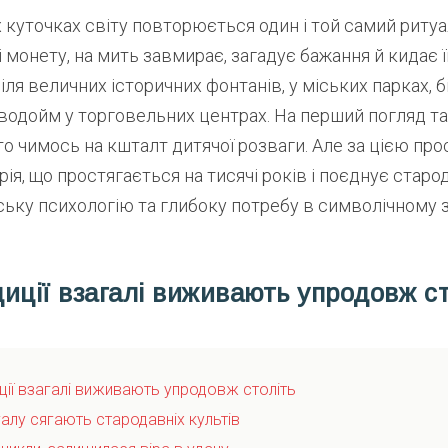
 куточках світу повторюється один і той самий риту
і монету, на мить завмирає, загадує бажання й кидає її
іля величних історичних фонтанів, у міських парках, б
одойм у торговельних центрах. На перший погляд та
о чимось на кшталт дитячої розваги. Але за цією п
ія, що простягається на тисячі років і поєднує старод
ьку психологію та глибоку потребу в символічному зв
иції взагалі виживають упродовж ст
ції взагалі виживають упродовж століть
алу сягають стародавніх культів