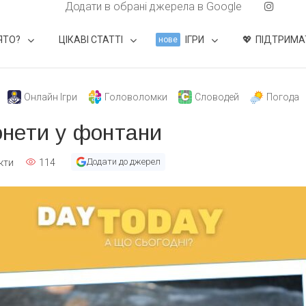
Додати в обрані джерела в Google
ЯТО?
ЦІКАВІ СТАТТІ
ІГРИ
ПІДТРИМА
нове
Онлайн Ігри
Головоломки
Словодей
Погода
нети у фонтани
Додати до джерел
кти
114