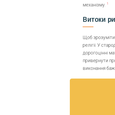
1
механізму.
Витоки ри
Щоб зрозуміти
релігії. У ста
дорогоцінні ма
привернути при
виконання баж