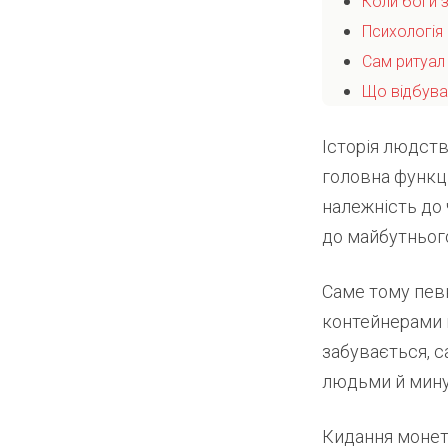
Коли боги з
Психологія
Сам ритуал
Що відбуває
Історія людства
головна функці
належність до ч
до майбутньог
Саме тому пев
контейнерами 
забувається, с
людьми й мин
Кидання монети