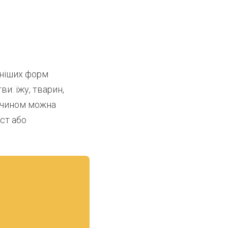
вніших форм
и: їжу, тварин,
м чином можна
ст або