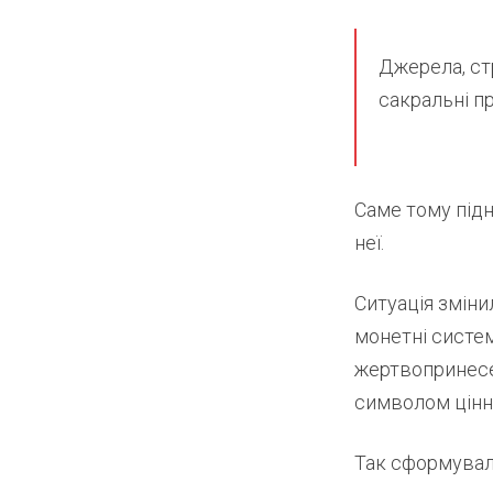
Джерела, ст
сакральні п
Саме тому під
неї.
Ситуація зміни
монетні систе
жертвопринесе
символом цінн
Так сформувала