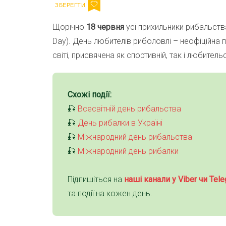
Щорічно
18 червня
усі прихильники рибальст
Day). День любителів риболовлі – неофіційна п
світі, присвячена як спортивній, так і любитель
Схожі події:
🎣
Всесвітній день рибальства
🎣
День рибалки в Україні
🎣
Міжнародний день рибальства
🎣
Міжнародний день рибалки
Підпишіться на
наші канали у Viber чи Tele
та події на кожен день.