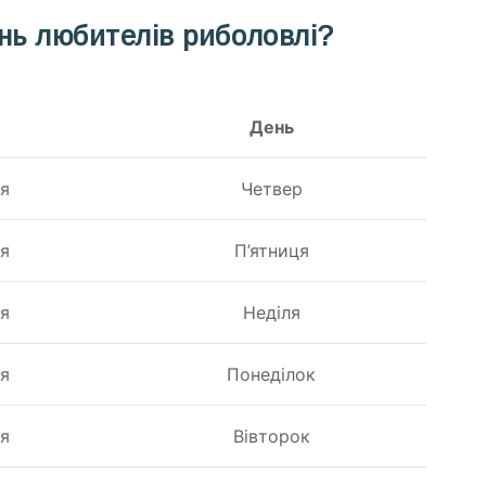
нь любителів риболовлі?
День
ня
Четвер
ня
П’ятниця
ня
Неділя
ня
Понеділок
ня
Вівторок