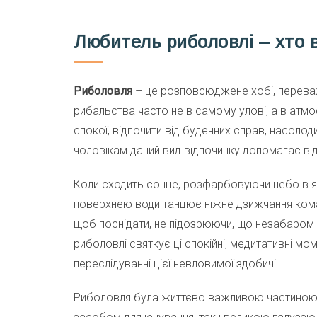
Любитель риболовлі – хто 
Риболовля
– це розповсюджене хобі, переваж
рибальства часто не в самому улові, а в атм
спокої, відпочити від буденних справ, насол
чоловікам даний вид відпочинку допомагає ві
Коли сходить сонце, розфарбовуючи небо в яс
поверхнею води танцює ніжне дзижчання комах
щоб поснідати, не підозрюючи, що незабаром
риболовлі святкує ці спокійні, медитативні мо
переслідуванні цієї невловимої здобичі.
Риболовля була життєво важливою частиною люд