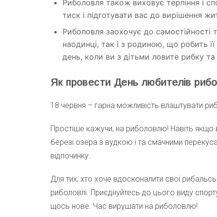
Риболовля також виховує терпіння і сп
тиск і підготувати вас до вирішення ж
Риболовля заохочує до самостійності 
наодинці, так і з родиною, що робить її
день, коли ви з дітьми ловите рибку та 
Як провести День любителів рибо
18 червня – гарна можливість влаштувати рибол
Простіше кажучи, на риболовлю! Навіть якщо в
березі озера з вудкою і та смачними перекус
відпочинку.
Для тих, хто хоче вдосконалити свої рибальськ
риболовлі. Приєднуйтесь до цього виду спорт
щось нове. Час вирушати на риболовлю!