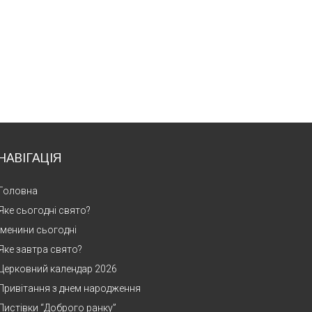
НАВІГАЦІЯ
Головна
Яке сьогодні свято?
Іменини сьогодні
Яке завтра свято?
Церковний календар 2026
Привітання з днем народження
Листівки “Доброго ранку”