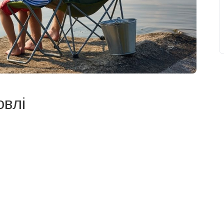
овлі
свят на день
». Підписуйтесь на щоденну розсилку
Підписатися