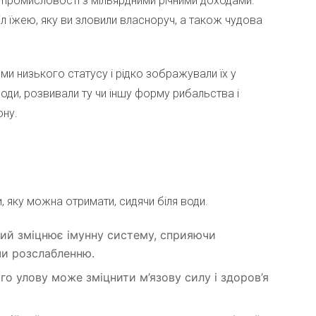
ю промисловості з мільярдними річними доходами.
іл їжею, яку ви зловили власноруч, а також чудова
и низького статусу і рідко зображували їх у
 води, розвивали ту чи іншу форму рибальства і
ону.
 яку можна отримати, сидячи біля води.
кий зміцнює імунну систему, сприяючи
чи розслабленню.
го улову може зміцнити м’язову силу і здоров’я