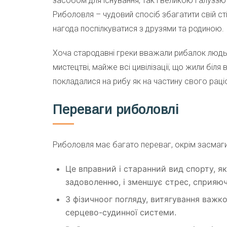
засобом для існування, так і великою галузз
Риболовля – чудовий спосіб збагатити свій ст
нагода поспілкуватися з друзями та родиною.
Хоча стародавні греки вважали рибалок людьм
мистецтві, майже всі цивілізації, що жили біля
покладалися на рибу як на частину свого раці
Переваги риболовлі
Риболовля має багато переваг, окрім засмаги,
Це вправний і старанний вид спорту, я
задоволенню, і зменшує стрес, сприяю
З фізичноог погляду, витягування важко
серцево-судинної системи.