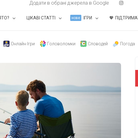
Додати в обрані джерела в Google
ЯТО?
ЦІКАВІ СТАТТІ
ІГРИ
ПІДТРИМА
нове
Онлайн Ігри
Головоломки
Словодей
Погода