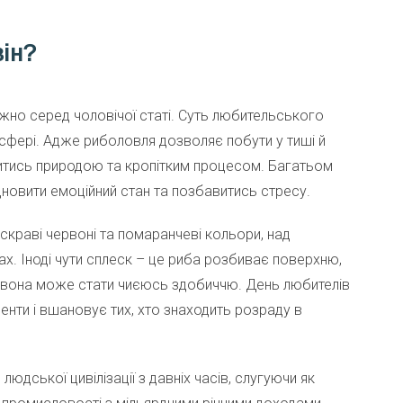
він?
но серед чоловічої статі. Суть любительського
осфері. Адже риболовля дозволяє побути у тиші й
одитись природою та кропітким процесом. Багатьом
дновити емоційний стан та позбавитись стресу.
краві червоні та помаранчеві кольори, над
. Іноді чути сплеск – це риба розбиває поверхню,
 вона може стати чиєюсь здобиччю. День любителів
менти і вшановує тих, хто знаходить розраду в
ської цивілізації з давніх часів, слугуючи як