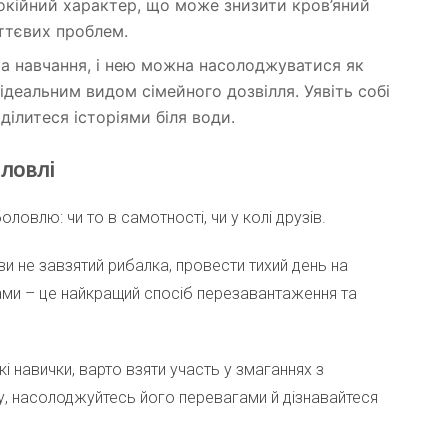
окійний характер, що може знизити кров’яний
иттєвих проблем.
та навчання, і нею можна насолоджуватися як
 ідеальним видом сімейного дозвілля. Уявіть собі
ділитеся історіями біля води.
ловлі
овлю: чи то в самотності, чи у колі друзів.
и не завзятий рибалка, провести тихий день на
ами – це найкращий спосіб перезавантаження та
і навички, варто взяти участь у змаганнях з
у, насолоджуйтесь його перевагами й дізнавайтеся