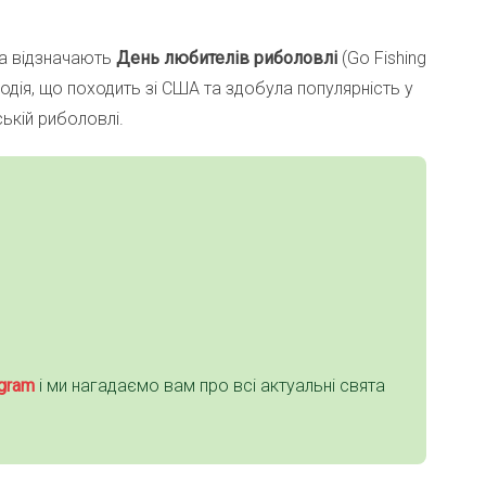
ва відзначають
День любителів риболовлі
(Go Fishing
одія, що походить зі США та здобула популярність у
ській риболовлі.
gra
m
і ми нагадаємо вам про всі актуальні свята