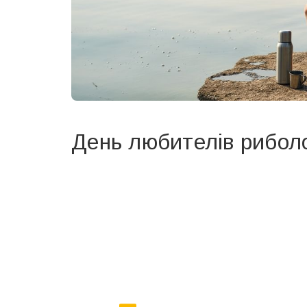
День любителів рибол
Вже 6 років DAY TODAY складає для вас «
Список 
зручним для вас способом.
Телеграм
Інстаграм
Ваш імейл
Email