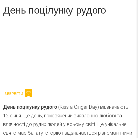
День поцілунку рудого
Вже 6 років DAY TODAY складає для вас «
Список свят на день
». Підписуйтесь на щоденну розсилку
зручним для вас способом.
Телеграм
Інстаграм
Ваш імейл
Підписатися
Email
День поцілунку
рудого
(Kiss a Ginger Day) відзначають
12 січня. Це день, присвячений виявленню любові та
вдячності до рудих людей у всьому світі. Це унікальне
свято має багату історію і відзначається різноманітними