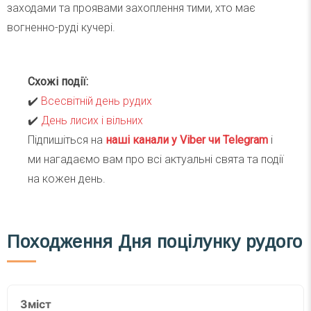
заходами та проявами захоплення тими, хто має
вогненно-руді кучері.
Схожі події:
✔️
Всесвітній день рудих
✔️
День лисих і вільних
Підпишіться на
наші канали у Viber чи Telegra
m
і
ми нагадаємо вам про всі актуальні свята та події
на кожен день.
Походження Дня поцілунку рудого
Зміст