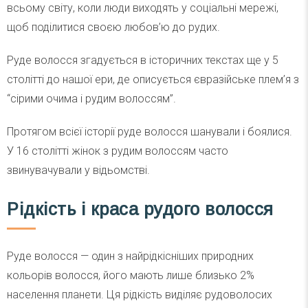
всьому світу, коли люди виходять у соціальні мережі,
щоб поділитися своєю любов’ю до рудих.
Руде волосся згадується в історичних текстах ще у 5
столітті до нашої ери, де описується євразійське плем’я з
“сірими очима і рудим волоссям”.
Протягом всієї історії руде волосся шанували і боялися.
У 16 столітті жінок з рудим волоссям часто
звинувачували у відьомстві.
Рідкість і краса рудого волосся
Руде волосся — один з найрідкісніших природних
кольорів волосся, його мають лише близько 2%
населення планети. Ця рідкість виділяє рудоволосих