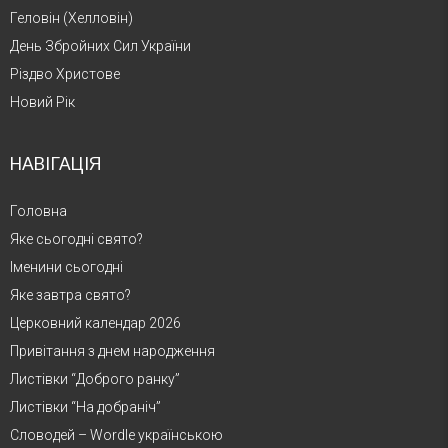
Геловін (Хелловін)
День Збройних Сил України
Різдво Христове
Новий Рік
НАВІГАЦІЯ
Головна
Яке сьогодні свято?
Іменини сьогодні
Яке завтра свято?
Церковний календар 2026
Привітання з днем народження
Листівки “Доброго ранку”
Листівки “На добраніч”
Словодей – Wordle українською