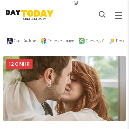
Онлайн Ігри
Головоломки
Словодей
Погод