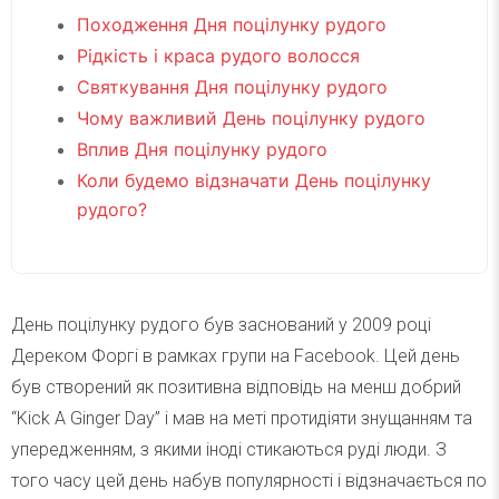
Походження Дня поцілунку рудого
Рідкість і краса рудого волосся
Святкування Дня поцілунку рудого
Чому важливий День поцілунку рудого
Вплив Дня поцілунку рудого
Коли будемо відзначати День поцілунку
рудого?
День поцілунку рудого був заснований у 2009 році
Дереком Форгі в рамках групи на Facebook. Цей день
був створений як позитивна відповідь на менш добрий
“Kick A Ginger Day” і мав на меті протидіяти знущанням та
упередженням, з якими іноді стикаються руді люди. З
того часу цей день набув популярності і відзначається по