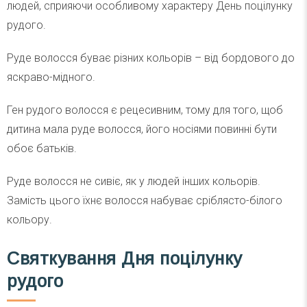
людей, сприяючи особливому характеру День поцілунку
рудого.
Руде волосся буває різних кольорів – від бордового до
яскраво-мідного.
Ген рудого волосся є рецесивним, тому для того, щоб
дитина мала руде волосся, його носіями повинні бути
обоє батьків.
Руде волосся не сивіє, як у людей інших кольорів.
Замість цього їхнє волосся набуває сріблясто-білого
кольору.
Святкування Дня поцілунку
рудого