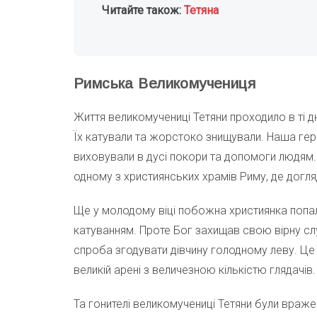
Читайте також:
Тетяна
Римська Великомучениця
Життя великомучениці Тетяни проходило в ті дн
Їх катували та жорстоко знищували. Наша геро
виховували в дусі покори та допомоги людям.
одному з християнських храмів Риму, де дог
Ще у молодому віці побожна християнка попал
катуванням. Проте Бог захищав свою вірну сл
спроба згодувати дівчину голодному леву. Це
великій арені з величезною кількістю глядачів.
Та гонителі великомучениці Тетяни були вражені