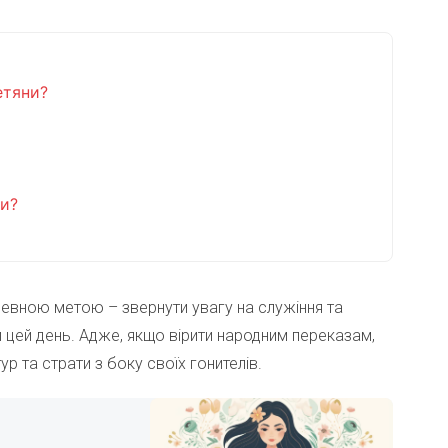
етяни?
ни?
 певною метою – звернути увагу на служіння та
й цей день. Адже, якщо вірити народним переказам,
р та страти з боку своїх гонителів.