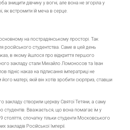
ба знищити дівчину у вогні, але вона не згоріла у
ї, як встромити їй меча в серце.
 основному на пострадянському просторі. Так
ля російського студентства. Саме в цей день
аказ, в якому йшлося про відкриття першого
ьного закладу стали Михайло Ломоносов та Іван
 підніс наказ на підписання імператриці не
його матері, якій він хотів зробити сюрприз, ставши
ого закладу створили церкву Святої Тетяни, а саму
студентів. Вважається, що вона помагає їм у
19 століття, спочатку тільки студенти Московського
их закладів Російської Імперії.