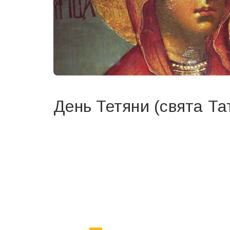
День Тетяни (свята Та
Вже 6 років DAY TODAY складає для вас «
Список 
зручним для вас способом.
Телеграм
Інстаграм
Ваш імейл
Email