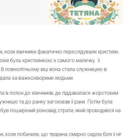
і, коли язичники фанатично переслідували християн.
їня була християнкою з самого малечку. Її
 В повнолітньому віці вона стала служницею в
лядала за важкохворими людьми.
а в полон до язичників, де піддавалася жорстоким
ужницю та до ранку загоював її рани. Потім була
 був поширений різновид страти, який проводився на
, коли побачили, що тварина смирно сиділа біля її ніг