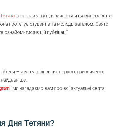
.
Тетяна
, з нагоди якої відзначається ця січнева дата,
на протегує студентів та молодь загалом. Свято
е ознайомитися в цій публікації.
знайтеся – яку з українських церков, присвячених
 найдавніше.
gra
m
і ми нагадаємо вам про всі актуальні свята
ня
Дня Тетяни?