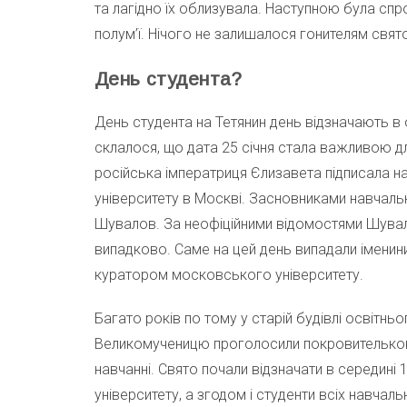
та лагідно їх облизувала. Наступною була спро
полум’ї. Нічого не залишалося гонителям свято
День студента?
День студента на Тетянин день відзначають в
склалося, що дата 25 січня стала важливою д
російська імператриця Єлизавета підписала н
університету в Москві. Засновниками навчал
Шувалов. За неофіційними відомостями Шувалов
випадково. Саме на цей день випадали іменини 
куратором московського університету.
Багато років по тому у старій будівлі освітнь
Великомученицю проголосили покровителькою 
навчанні. Свято почали відзначати в середині 
університету, а згодом і студенти всіх навчальн