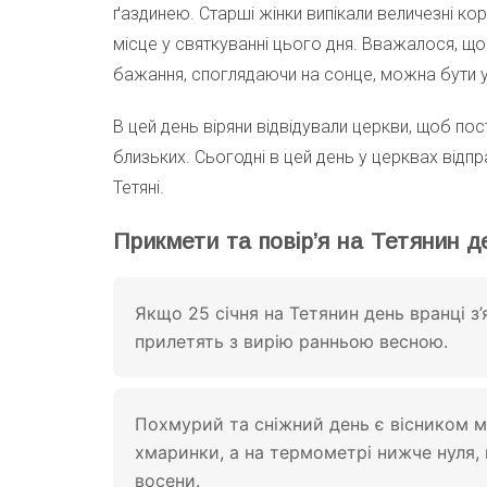
ґаздинею. Старші жінки випікали величезні к
місце у святкуванні цього дня. Вважалося, щ
бажання, споглядаючи на сонце, можна бути 
В цей день віряни відвідували церкви, щоб пост
близьких. Сьогодні в цей день у церквах відп
Тетяні.
Прикмети та повір’я на Тетянин д
Якщо 25 січня на Тетянин день вранці з
прилетять з вирію ранньою весною.
Похмурий та сніжний день є вісником мо
хмаринки, а на термометрі нижче нуля,
восени.