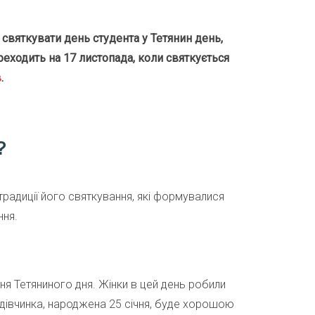
 святкувати день студента у Тетянин день,
еходить на 17 листопада, коли святкується
в
.
?
 традиції його святкування, які формувалися
ння.
я Тетяниного дня. Жінки в цей день робили
дівчинка, народжена 25 січня, буде хорошою