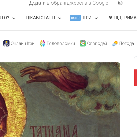
Додати в обрані джерела в Google
ЯТО?
ЦІКАВІ СТАТТІ
ІГРИ
ПІДТРИМА
нове
Онлайн Ігри
Головоломки
Словодей
Погода