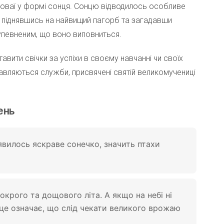
ороваї у формі сонця. Сонцю відводилось особливе
о піднявшись на найвищий пагорб та загадавши
упевненим, що воно виповниться.
авити свічки за успіхи в своєму навчанні чи своїх
равляються служби, присвячені святій великомучениці
ень
’явилось яскраве сонечко, значить птахи
крого та дощового літа. А якщо на небі ні
 це означає, що слід чекати великого врожаю