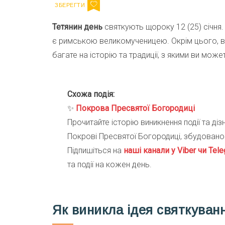
Тетянин день
святкують щороку 12 (25) січня
є римською великомученицею. Окрім цього, во
багате на історію та традиції, з якими ви может
Схожа подія:
✨
Покрова Пресвятої Богородиці
Прочитайте історію виникнення події та ді
Покрові Пресвятої Богородиці, збудовано
Підпишіться на
наші канали у Viber чи Tele
та події на кожен день.
Як виникла ідея святкуван