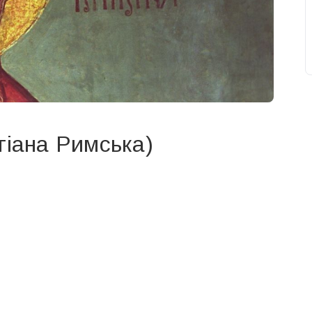
тіана Римська)
свят на день
». Підписуйтесь на щоденну розсилку
Підписатися