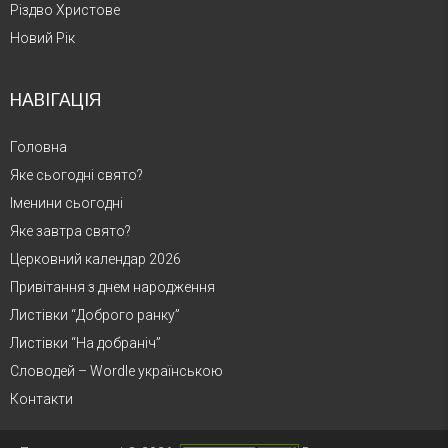
Різдво Христове
Новий Рік
НАВІГАЦІЯ
Головна
Яке сьогодні свято?
Іменини сьогодні
Яке завтра свято?
Церковний календар 2026
Привітання з днем народження
Листівки “Доброго ранку”
Листівки “На добраніч”
Словодей – Wordle українською
Контакти