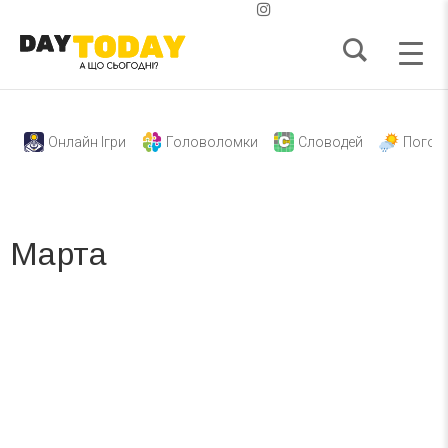
Онлайн Ігри
Головоломки
Словодей
Погод
Марта
Вже 6 років DAY TODAY складає для вас «
Список свят на день
». Підписуйтесь на щоденну розсилку
зручним для вас способом.
Телеграм
Інстаграм