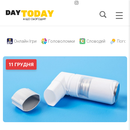
Онлайн Ігри
Головоломки
Словодей
Погод