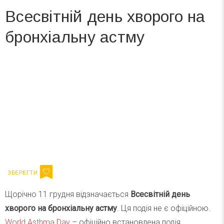
Всесвітній день хворого на
бронхіальну астму
Вже 6 років DAY TODAY складає для вас «
Список свят на день
». Підписуйтесь на щоденну розсилку
зручним для вас способом.
Телеграм
Інстаграм
Ваш імейл
Підписатися
Email
Щорічно 11 грудня відзначається
Всесвітній день
хворого на бронхіальну астму
. Ця подія не є офіційною.
World Asthma Day
– офіційно встановлена подія