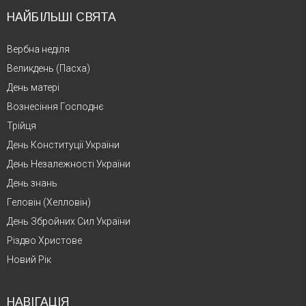
НАЙБІЛЬШІ СВЯТА
Вербна неділя
Великдень (Пасха)
День матері
Вознесіння Господнє
Трійця
День Конституції України
День Незалежності України
День знань
Геловін (Хелловін)
День Збройних Сил України
Різдво Христове
Новий Рік
НАВІГАЦІЯ