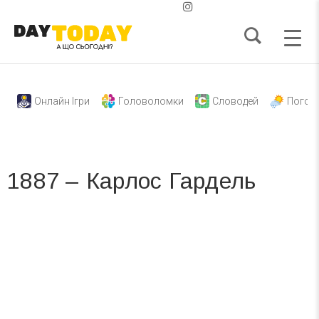
Онлайн Ігри
Головоломки
Словодей
Погод
1887 – Карлос Гардель
Вже 6 років DAY TODAY складає для вас «
Список свят на день
». Підписуйтесь на щоденну розсилку
зручним для вас способом.
Телеграм
Інстаграм