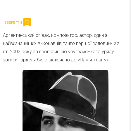
Ваш імейл
Підписатися
Email
Аргентинський співак, композитор, актор, один з
найвизначніших виконавців танго першої половини XX
ст. 2003 року за пропозицією уругвайського уряду
записи Гарделя було включено до «Пам’яті світу».