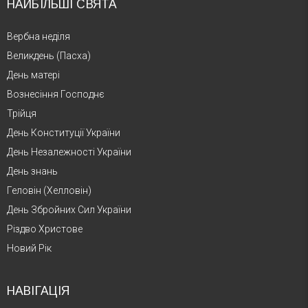
НАЙБІЛЬШІ СВЯТА
Вербна неділя
Великдень (Пасха)
День матері
Вознесіння Господнє
Трійця
День Конституції України
День Незалежності України
День знань
Геловін (Хелловін)
День Збройних Сил України
Різдво Христове
Новий Рік
НАВІГАЦІЯ