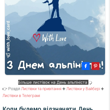
Більше листівок на День альпініста
👉 Розділ
Листівки та привітання
➕
Листівки у Вайбері
➕
Листівки в Телеграмі
Коли будемо відзначати День