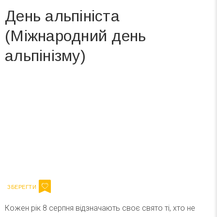
День альпініста
(Міжнародний день
альпінізму)
Вже 6 років DAY TODAY складає для вас «
Список свят на день
». Підписуйтесь на щоденну розсилку
зручним для вас способом.
Телеграм
Інстаграм
Ваш імейл
Підписатися
Email
Кожен рік 8 серпня відзначають своє свято ті, хто не