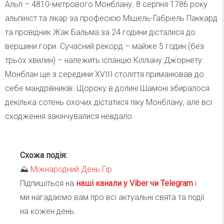
Альп – 4810-метрового Монблану. 8 серпня 1786 року
альпініст та лікар за професією Мішель-Габріель Паккард
та провідник Жак Бальма за 24 години дісталися до
вершини гори. Сучасний рекорд – майже 5 годин (без
трьох хвилин) – належить іспанцю Кілліану Джорнету.
Монблан ще з середини XVIII століття приманював до
себе мандрівників. Щороку в долині Шамоні збиралося
декілька сотень охочих дістатися піку Монблану, але всі
сходження закінчувалися невдало.
Схожа подія:
⛰
Міжнародний День Гір
Підпишіться на
наші канали у Viber чи Telegra
m
і
ми нагадаємо вам про всі актуальні свята та події
на кожен день.