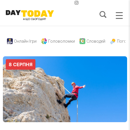
Онлайн Ігри
Головоломки
Словодей
Погод