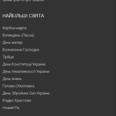
НАЙБІЛЬШІ СВЯТА
Вербна неділя
Великдень (Пасха)
День матері
Вознесіння Господнє
Трійця
День Конституції України
День Незалежності України
День знань
Геловін (Хелловін)
День Збройних Сил України
Різдво Христове
Новий Рік