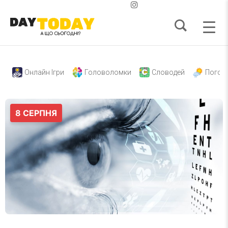
Онлайн Ігри
Головоломки
Словодей
Погод