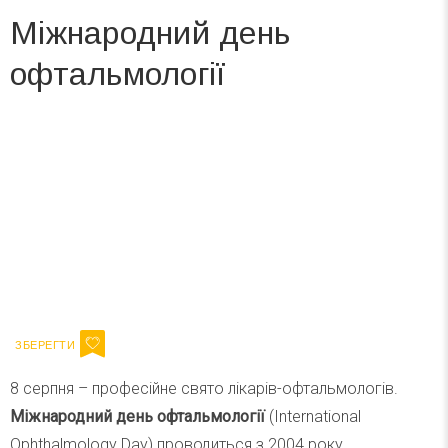
Міжнародний день
офтальмології
Вже 6 років DAY TODAY складає для вас «
Список свят на день
». Підписуйтесь на щоденну розсилку
зручним для вас способом.
Телеграм
Інстаграм
Ваш імейл
Підписатися
Email
8 серпня – професійне свято лікарів-офтальмологів.
Міжнародний день офтальмології
(International
Ophthalmology Day) проводиться з 2004 року.