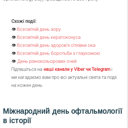
Схожі події:
👁
Всесвітній день зору
👁
Всесвітній день кератоконуса
👁
Всесвітній день здоров’я сітківки ока
👁
Всесвітній день боротьби з глаукомою
👁
День різнокольорових очей
Підпишіться на
наші канали у Viber чи Telegra
m
і
ми нагадаємо вам про всі актуальні свята та події
на кожен день.
Міжнародний день офтальмології
в історії