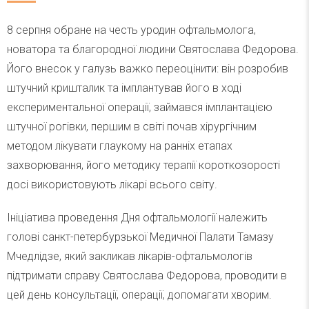
8 серпня обране на честь уродин офтальмолога,
новатора та благородної людини Святослава Федорова.
Його внесок у галузь важко переоцінити: він розробив
штучний кришталик та імплантував його в ході
експериментальної операції, займався імплантацією
штучної рогівки, першим в світі почав хірургічним
методом лікувати глаукому на ранніх етапах
захворювання, його методику терапії короткозорості
досі використовують лікарі всього світу.
Ініціатива проведення Дня офтальмології належить
голові санкт-петербурзької Медичної Палати Тамазу
Мчедлідзе, який закликав лікарів-офтальмологів
підтримати справу Святослава Федорова, проводити в
цей день консультації, операції, допомагати хворим.