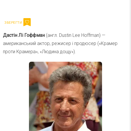
Ваш імейл
Підписатися
Email
Дастін Лі Гоффман
(англ. Dustin Lee Hoffman) —
американський актор, режисер і продюсер («Крамер
проти Крамера», «Людина дощу»).