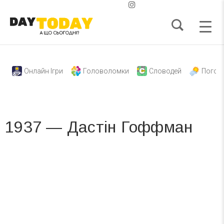
Онлайн Ігри
Головоломки
Словодей
Погод
1937 — Дастін Гоффман
Вже 6 років DAY TODAY складає для вас «
Список свят на день
». Підписуйтесь на щоденну розсилку
зручним для вас способом.
Телеграм
Інстаграм