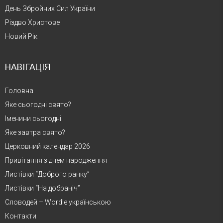
День Збройних Сил України
Різдво Христове
Новий Рік
НАВІГАЦІЯ
Головна
Яке сьогодні свято?
Іменини сьогодні
Яке завтра свято?
Церковний календар 2026
Привітання з днем народження
Листівки “Доброго ранку”
Листівки “На добраніч”
Словодей – Wordle українською
Контакти