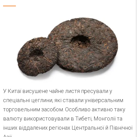
У Китаї висушене чайне листя пресували у
спеціальні цеглини, які ставали універсальним
торговельним засобом. Особливо активно таку
валюту використовували в Тибеті, Монголії та
інших віддалених регіонах Центральної й Північної
Азії.