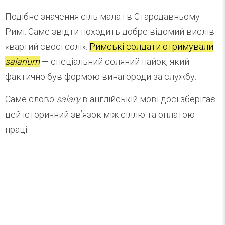
Подібне значення сіль мала і в Стародавньому
Римі. Саме звідти походить добре відомий вислів
«вартий своєї солі».
Римські солдати отримували
salarium
— спеціальний соляний пайок, який
фактично був формою винагороди за службу.
Саме слово
salary
в англійській мові досі зберігає
цей історичний зв’язок між сіллю та оплатою
праці.