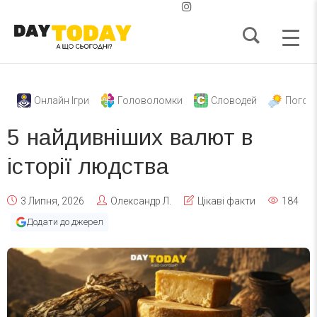
Онлайн Ігри
Головоломки
Словодей
Погод
5 найдивніших валют в
історії людства
3 Липня, 2026
Олександр Л.
Цікаві факти
184
Додати до джерел