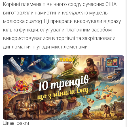
Корінні племена північного сходу сучасних США
виготовляли намистини
wampum
із мушель
молюска quahog. Ці прикраси виконували відразу
кілька функцій: слугували платіжним засобом,
використовувалися в торгівлі та закріплювали
дипломатичні угоди між племенами.
Цікаві факти