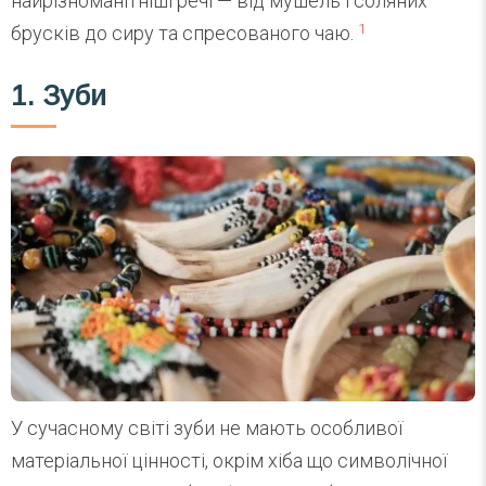
найрізноманітніші речі — від мушель і соляних
1
брусків до сиру та спресованого чаю.
1. Зуби
У сучасному світі зуби не мають особливої
матеріальної цінності, окрім хіба що символічної