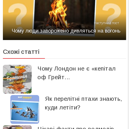
Наступний пост
Чому люди заворожено дивляться на вогонь
Схожі статті
Чому Лондон не є «кепітал
оф Грейт...
Як перелітні птахи знають,
куди летіти?
Цікаві факти про ведмедів