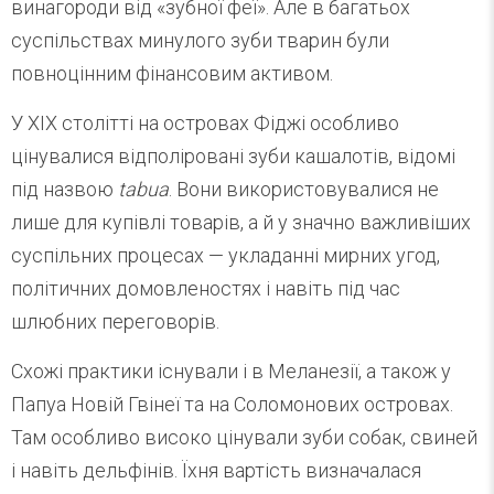
винагороди від «зубної феї». Але в багатьох
суспільствах минулого зуби тварин були
повноцінним фінансовим активом.
У XIX столітті на островах Фіджі особливо
цінувалися відполіровані зуби кашалотів, відомі
під назвою
tabua
. Вони використовувалися не
лише для купівлі товарів, а й у значно важливіших
суспільних процесах — укладанні мирних угод,
політичних домовленостях і навіть під час
шлюбних переговорів.
Схожі практики існували і в Меланезії, а також у
Папуа Новій Гвінеї та на Соломонових островах.
Там особливо високо цінували зуби собак, свиней
і навіть дельфінів. Їхня вартість визначалася