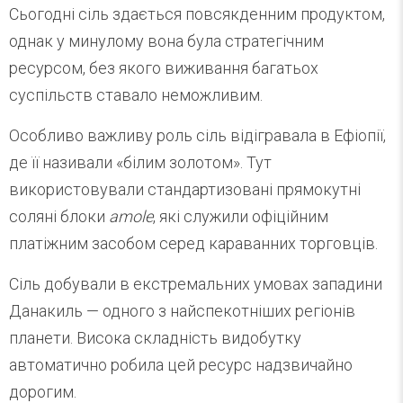
Сьогодні сіль здається повсякденним продуктом,
однак у минулому вона була стратегічним
ресурсом, без якого виживання багатьох
суспільств ставало неможливим.
Особливо важливу роль сіль відігравала в Ефіопії,
де її називали «білим золотом». Тут
використовували стандартизовані прямокутні
соляні блоки
amole
, які служили офіційним
платіжним засобом серед караванних торговців.
Сіль добували в екстремальних умовах западини
Данакиль — одного з найспекотніших регіонів
планети. Висока складність видобутку
автоматично робила цей ресурс надзвичайно
дорогим.