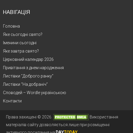
НАВІГАЦІЯ
Головна
Яке сьогодні свято?
Іменини сьогодні
Яке завтра свято?
Церковний календар 2026
Привітання з днем народження
Листівки “Доброго ранку”
Листівки “На добраніч”
Словодей – Wordle українською
Контакти
Права захищені © 2026.
Використання
матеріалів сайту дозволяється лише при розміщенні
активного посилання на
DAY
TODAY
.