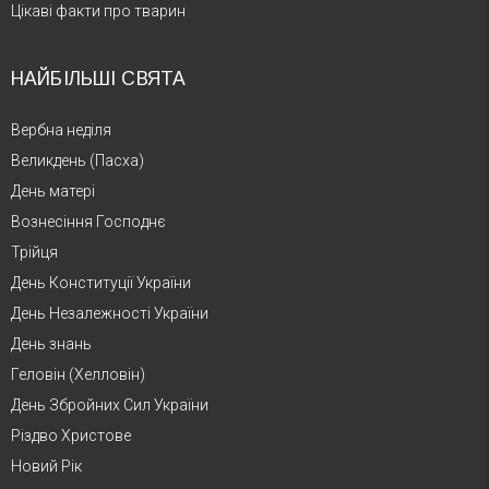
Цікаві факти про тварин
НАЙБІЛЬШІ СВЯТА
Вербна неділя
Великдень (Пасха)
День матері
Вознесіння Господнє
Трійця
День Конституції України
День Незалежності України
День знань
Геловін (Хелловін)
День Збройних Сил України
Різдво Христове
Новий Рік