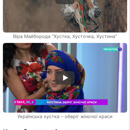
Віра Майборода “Хустка, Хусточка, Хустина”
Українська хустка – оберіг жіночої краси