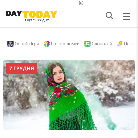
Онлайн Ігри
Головоломки
Словодей
Погод