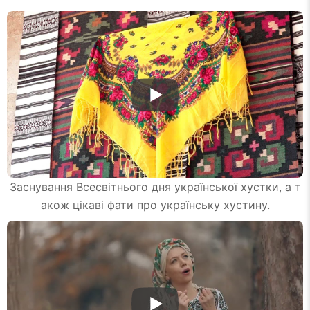
Заснування Всесвітнього дня української хустки, а т
акож цікаві фати про українську хустину.