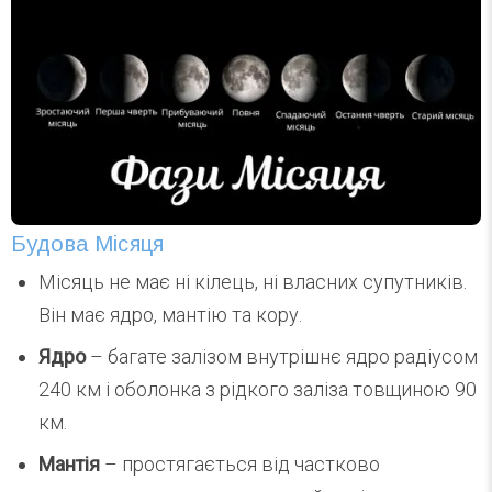
Будова Місяця
Місяць не має ні кілець, ні власних супутників.
Він має ядро, мантію та кору.
Ядро
– багате залізом внутрішнє ядро радіусом
240 км і оболонка з рідкого заліза товщиною 90
км.
Мантія
– простягається від частково