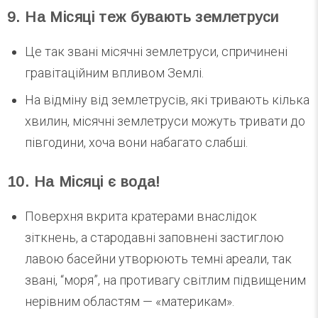
9. На Місяці теж бувають землетруси
Це так звані місячні землетруси, спричинені
гравітаційним впливом Землі.
На відміну від землетрусів, які тривають кілька
хвилин, місячні землетруси можуть тривати до
півгодини, хоча вони набагато слабші.
10. На Місяці є вода!
Поверхня вкрита кратерами внаслідок
зіткнень, а стародавні заповнені застиглою
лавою басейни утворюють темні ареали, так
звані, “моря”, на противагу світлим підвищеним
нерівним областям — «материкам».