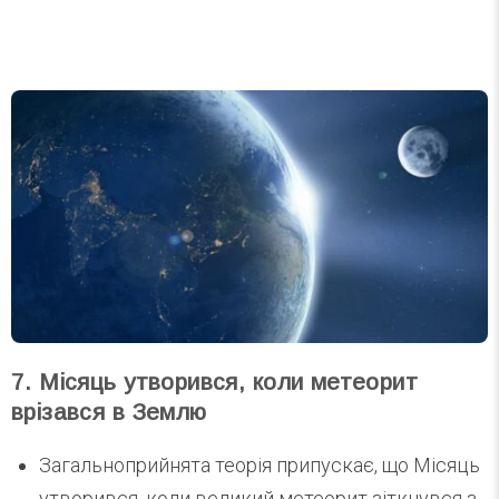
7. Місяць утворився, коли метеорит
врізався в Землю
Загальноприйнята теорія припускає, що Місяць
утворився, коли великий метеорит зіткнувся з