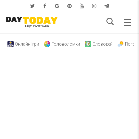
Онлайн Ігри
Головоломки
Словодей
Погод