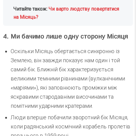
Читайте також:
Чи варто людству повертатися
на Місяць?
4. Ми бачимо лише одну сторону Місяця
Оскільки Місяць обертається синхронно із
Землею, він завжди показує нам один і той
самий бік. Ближній бік характеризується
великими темними рівнинами (вулканічними
«маріями»), які заповнюють проміжки між
яскравими стародавніми височинами та
помітними ударними кратерами.
Люди вперше побачили зворотний бік Місяця,
коли радянський космічний корабель пролетів
повз нього в 1959 році.