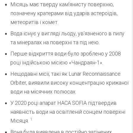
Місяць має тверду кам’янисту поверхню,
позначену кратерами від ударів астероїдів,
метеоритів і комет.
Вода існує у вигляді льоду, ув’язненого в пилу
та мінералах на поверхні та під нею.
Перше відкриття води було зроблено у 2008
році індійською місією «Чандраян-1».
Нещодавні місії, такі як Lunar Reconnaissance
Orbiter, виявили високу концентрацію крижаної
води на місячних полюсах.
У 2020 році апарат НАСА SOFIA підтвердив
наявність води на освітленій сонцем поверхні
1
Місяця.
Вона була виявлена в постійно затінених,