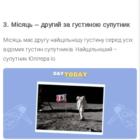
3. Місяць – другий за густиною супутник
Місяць має другу найщільнішу густину серед усіх
відомих густин супутників. Найщільніший –
супутник Юпітера Іо.