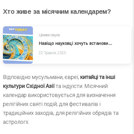
Хто живе за місячним календарем?
Цікава наука
Навіщо науковці хочуть встановити годинник на Місяці — і чому це потрібно вже зараз
22 Травня, 2025
Відповідно мусульмани, євреї,
китайці та інші
культури Східної Азії
та індуїсти. Місячний
календар використовується для визначення
релігійних святі подій, для фестивалів і
традиційних заходів, для релігійних обрядів та
астрології.