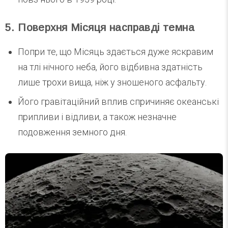
5. Поверхня Місяця насправді темна
Попри те, що Місяць здається дуже яскравим
на тлі нічного неба, його відбивна здатність
лише трохи вища, ніж у зношеного асфальту.
Його гравітаційний вплив спричиняє океанські
припливи і відливи, а також незначне
подовження земного дня.