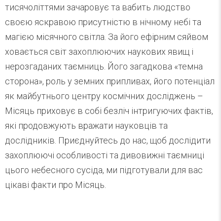
тисячоліттями зачаровує та вабить людство
своєю яскравою присутністю в нічному небі та
магією місячного світла. За його ефірним сяйвом
ховається світ захоплюючих наукових явищ і
нерозгаданих таємниць. Його загадкова «темна
сторона», роль у земних припливах, його потенціал
як майбутнього центру космічних досліджень –
Місяць приховує в собі безліч інтригуючих фактів,
які продовжують вражати науковців та
дослідників. Приєднуйтесь до нас, щоб дослідити
захоплюючі особливості та дивовижні таємниці
цього небесного сусіда, ми підготували для вас
цікаві факти про Місяць.