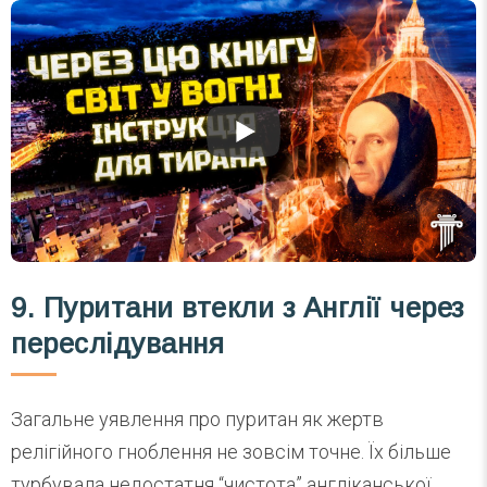
9. Пуритани втекли з Англії через
переслідування
Загальне уявлення про пуритан як жертв
релігійного гноблення не зовсім точне. Їх більше
турбувала недостатня “чистота” англіканської