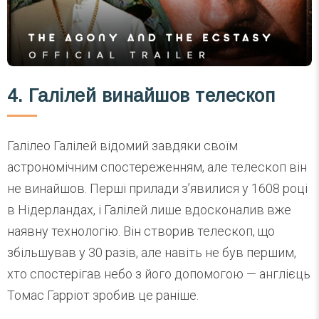
4. Галілей винайшов телескоп
Галілео Галілей відомий завдяки своїм
астрономічним спостереженням, але телескоп він
не винайшов. Перші прилади з’явилися у 1608 році
в Нідерландах, і Галілей лише вдосконалив вже
наявну технологію. Він створив телескоп, що
збільшував у 30 разів, але навіть не був першим,
хто спостерігав небо з його допомогою — англієць
Томас Гарріот зробив це раніше.