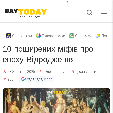
Онлайн Ігри
Головоломки
Словодей
Погод
10 поширених міфів про
епоху Відродження
28 Жовтня, 2025
Олександр Л.
Цікаві факти
Додати до джерел
265