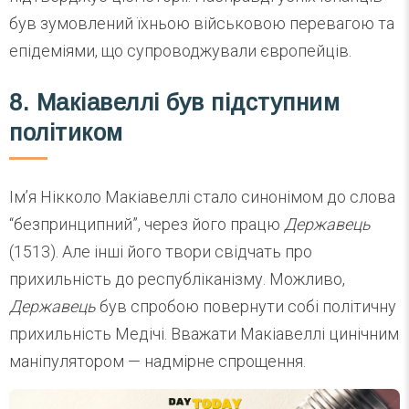
був зумовлений їхньою військовою перевагою та
епідеміями, що супроводжували європейців.
8. Макіавеллі був підступним
політиком
Ім’я Нікколо Макіавеллі стало синонімом до слова
“безпринципний”, через його працю
Державець
(1513). Але інші його твори свідчать про
прихильність до республіканізму. Можливо,
Державець
був спробою повернути собі політичну
прихильність Медічі. Вважати Макіавеллі цинічним
маніпулятором — надмірне спрощення.