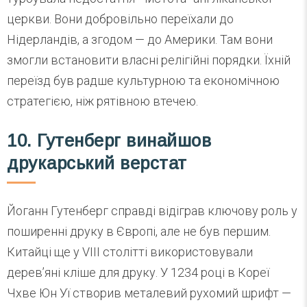
церкви. Вони добровільно переїхали до
Нідерландів, а згодом — до Америки. Там вони
змогли встановити власні релігійні порядки. Їхній
переїзд був радше культурною та економічною
стратегією, ніж рятівною втечею.
10. Гутенберг винайшов
друкарський верстат
Йоганн Гутенберг справді відіграв ключову роль у
поширенні друку в Європі, але не був першим.
Китайці ще у VIII столітті використовували
дерев’яні кліше для друку. У 1234 році в Кореї
Чхве Юн Уї створив металевий рухомий шрифт —