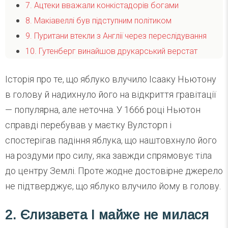
7. Ацтеки вважали конкістадорів богами
8. Макіавеллі був підступним політиком
9. Пуритани втекли з Англії через переслідування
10. Гутенберг винайшов друкарський верстат
Історія про те, що яблуко влучило Ісааку Ньютону
в голову й надихнуло його на відкриття гравітації
— популярна, але неточна. У 1666 році Ньютон
справді перебував у маєтку Вулсторп і
спостерігав падіння яблука, що наштовхнуло його
на роздуми про силу, яка завжди спрямовує тіла
до центру Землі. Проте жодне достовірне джерело
не підтверджує, що яблуко влучило йому в голову.
2. Єлизавета I майже не милася