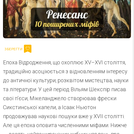
Епоха Відродження, що охоплює XV–XVI століття,
традиційно асоціюється з відновленням інтересу
до античної культури, розквітом мистецтва, науки
та літератури. У цей період Вільям Шекспір писав
свої п’єси, Мікеланджело створював фрески
Сикстинської капели, а Ісаак Ньютон
продовжував наукові пошуки вже у XVII столітті.
Але ця епоха оповита численними міфами. Нижче