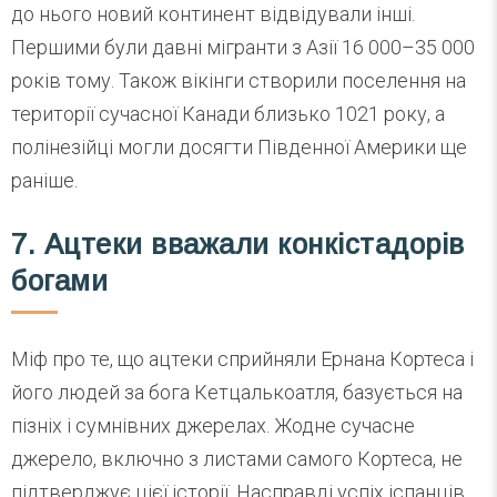
до нього новий континент відвідували інші.
Першими були давні мігранти з Азії 16 000–35 000
років тому. Також вікінги створили поселення на
території сучасної Канади близько 1021 року, а
полінезійці могли досягти Південної Америки ще
раніше.
7. Ацтеки вважали конкістадорів
богами
Міф про те, що ацтеки сприйняли Ернана Кортеса і
його людей за бога Кетцалькоатля, базується на
пізніх і сумнівних джерелах. Жодне сучасне
джерело, включно з листами самого Кортеса, не
підтверджує цієї історії. Насправді успіх іспанців