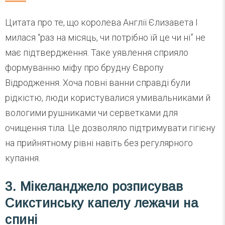
Цитата про те, що королева Англії Єлизавета I
милася “раз на місяць, чи потрібно їй це чи ні” не
має підтвердження. Таке уявлення сприяло
формуванню міфу про брудну Європу
Відродження. Хоча повні ванни справді були
рідкістю, люди користувалися умивальниками й
вологими рушниками чи серветками для
очищення тіла. Це дозволяло підтримувати гігієну
на прийнятному рівні навіть без регулярного
купання.
3. Мікеланджело розписував
Сикстинську капелу лежачи на
спині