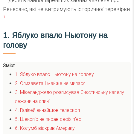
— десять найпоширеніших хибних уявлень про
Ренесанс, які не витримують історичної перевірки.
1
1. Яблуко впало Ньютону на
голову
Зміст
1. Яблуко впало Ньютону на голову
2. Єлизавета I майже не милася
3. Мікеланджело розписував Сикстинську капелу
лежачи на спині
4. Галілей винайшов телескоп
5. Шекспір не писав своїх п’єс
6. Колумб відкрив Америку