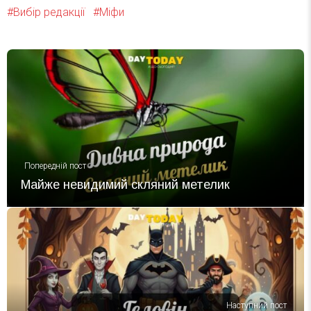
Вибір редакції
Міфи
Попередній пост
Майже невидимий скляний метелик
Наступний пост