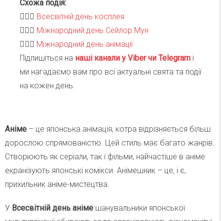
Схожа подія:
🧝🏻‍♀️
Всесвітній день косплея
🧝🏻‍♀️
Міжнародний день Сейлор Мун
🧝🏻‍♀️
Міжнародний день анімації
Підпишіться на
наші канали у Viber чи Telegra
m
і
ми нагадаємо вам про всі актуальні свята та події
на кожен день.
Аніме
– це японська анімація, котра відрізняється більш
дорослою спрямованістю. Цей стиль має багато жанрів.
Створюють як серіали, так і фільми, найчастіше в аніме
екранізують японські комікси. Анімешник – це, і є,
прихильник аніме-мистецтва.
У
Всесвітній день аніме
шанувальники японської