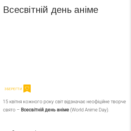
Всесвітній день аніме
Вже 6 років DAY TODAY складає для вас «
Список свят на день
». Підписуйтесь на щоденну розсилку
зручним для вас способом.
Телеграм
Інстаграм
Ваш імейл
Підписатися
Email
15 квітня кожного року світ відзначає неофіційне творче
свято –
Всесвітній день аніме
(World Anime Day).