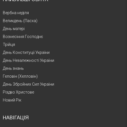
Вербна неділя
Великдень (Пасха)
День матері
Вознесіння Господнє
Трійця
День Конституції України
День Незалежності України
День знань
Геловін (Хелловін)
День Збройних Сил України
Різдво Христове
Новий Рік
НАВІГАЦІЯ