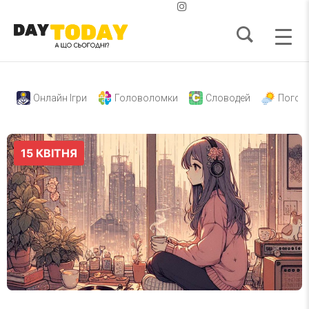
Онлайн Ігри
Головоломки
Словодей
Погод