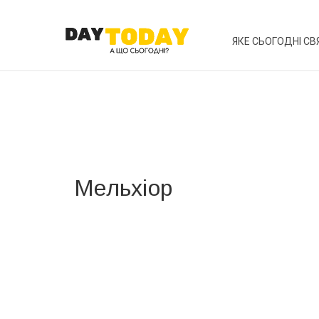
ЯКЕ СЬОГОДНІ СВ
Мельхіор
Вже 6 років DAY TODAY складає для вас «
Список 
зручним для вас способом.
Телеграм
Інстаграм
Ваш імейл