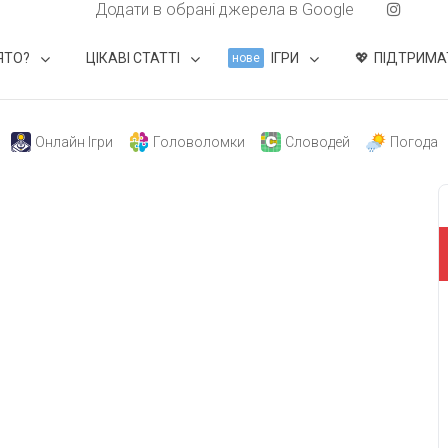
Додати в обрані джерела в Google
ЯТО?
ЦІКАВІ СТАТТІ
ІГРИ
ПІДТРИМА
нове
Онлайн Ігри
Головоломки
Словодей
Погода
свят на день
». Підписуйтесь на щоденну розсилку
Підписатися