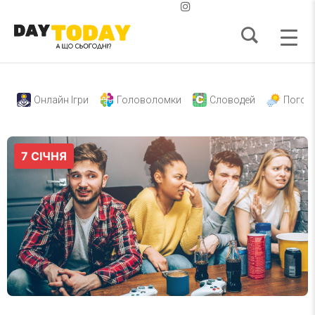
Онлайн Ігри
Головоломки
Словодей
Погод