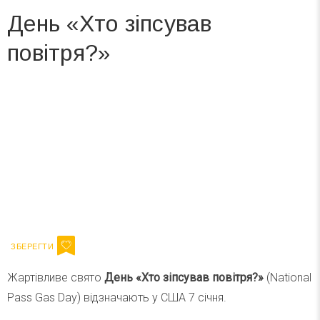
День «Хто зіпсував
повітря?»
Вже 6 років DAY TODAY складає для вас «
Список свят на день
». Підписуйтесь на щоденну розсилку
зручним для вас способом.
Телеграм
Інстаграм
Ваш імейл
Підписатися
Email
Жартівливе свято
День «Хто зіпсував повітря?»
(National
Pass Gas Day) відзначають у США 7 січня.