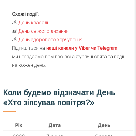
Схожі події:
💩
День квасолі
💩
День свіжого дихання
💩
День здорового харчування
Підпишіться на
наші канали у Viber чи Telegra
m
і
ми нагадаємо вам про всі актуальні свята та події
на кожен день.
Коли будемо відзначати День
«Хто зіпсував повітря?»
Рік
Дата
День