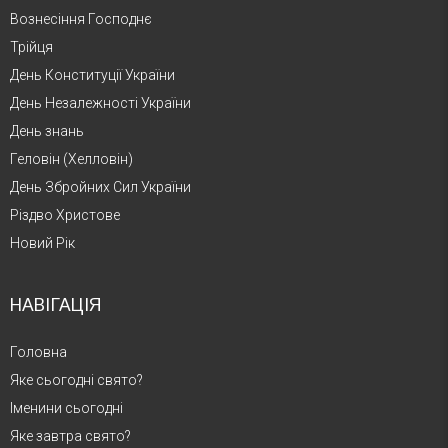
Вознесіння Господнє
Трійця
День Конституції України
День Незалежності України
День знань
Геловін (Хелловін)
День Збройних Сил України
Різдво Христове
Новий Рік
НАВІГАЦІЯ
Головна
Яке сьогодні свято?
Іменини сьогодні
Яке завтра свято?