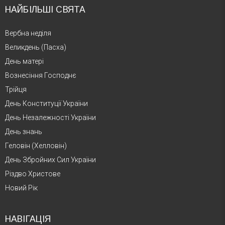
НАЙБІЛЬШІ СВЯТА
Вербна неділя
Великдень (Пасха)
День матері
Вознесіння Господнє
Трійця
День Конституції України
День Незалежності України
День знань
Геловін (Хелловін)
День Збройних Сил України
Різдво Христове
Новий Рік
НАВІГАЦІЯ