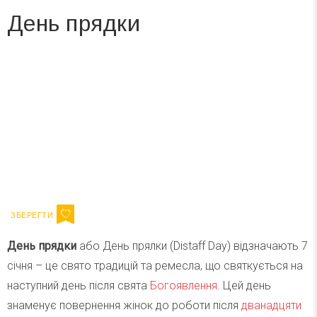
День прядки
Вже 6 років DAY TODAY складає для вас «
Список свят на день
». Підписуйтесь на щоденну розсилку
зручним для вас способом.
Телеграм
Інстаграм
Ваш імейл
Підписатися
Email
День прядки
або День прялки (Distaff Day) відзначають 7
січня – це свято традицій та ремесла, що святкується на
наступний день після свята
Богоявлення
. Цей день
знаменує повернення жінок до роботи після
дванадцяти