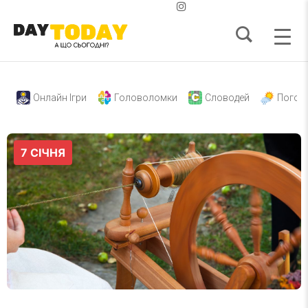
Онлайн Ігри
Головоломки
Словодей
Погод