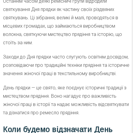
Останнім часом деякі ремісничі групи відродили
святкування Дня прядки як частину своїх різдвяних
святкувань. Ці зібрання, великі й малі, проводяться в
місцевих громадах, що займаються виробництвом
волокна, святкуючи мистецтво прядіння та історію, що
стоїть за ним.
Заходи до Дня прядки часто слугують освітнім досвідом,
розповідаючи про традиційні техніки прядіння та історичне
значення жіночої праці в текстильному виробництві.
День прядки — це свято, яке поєднує історичні традиції з
мистецтвом прядіння. Воно нагадує про важливість
жіночої праці в історії та надає можливість відсвяткувати
та дізнатися про ремесло прядіння.
Коли будемо відзначати День