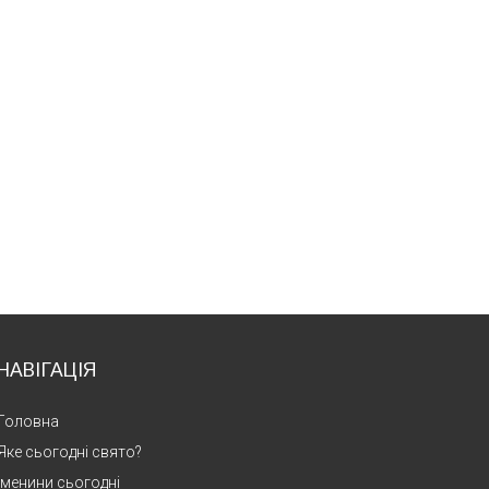
НАВІГАЦІЯ
Головна
Яке сьогодні свято?
Іменини сьогодні