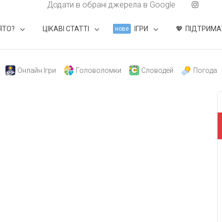
Додати в обрані джерела в Google
ЯТО?
ЦІКАВІ СТАТТІ
ІГРИ
ПІДТРИМА
нове
Онлайн Ігри
Головоломки
Словодей
Погода
свят на день
». Підписуйтесь на щоденну розсилку
Підписатися