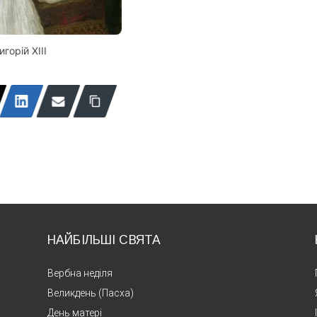
игорій XIII
НАЙБІЛЬШІ СВЯТА
Вербна неділя
Великдень (Пасха)
День матері