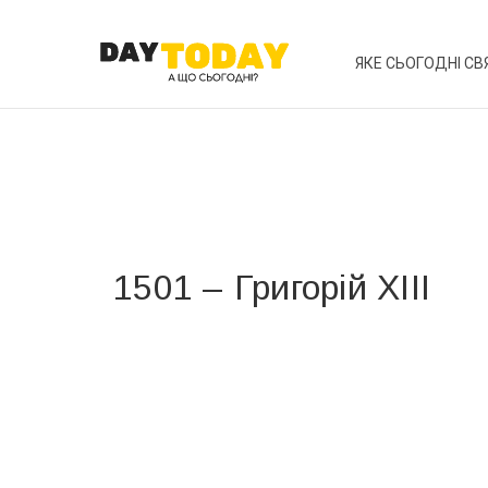
ЯКЕ СЬОГОДНІ СВ
1501 – Григорій XIII
Вже 6 років DAY TODAY складає для вас «
Список 
зручним для вас способом.
Телеграм
Інстаграм
Ваш імейл