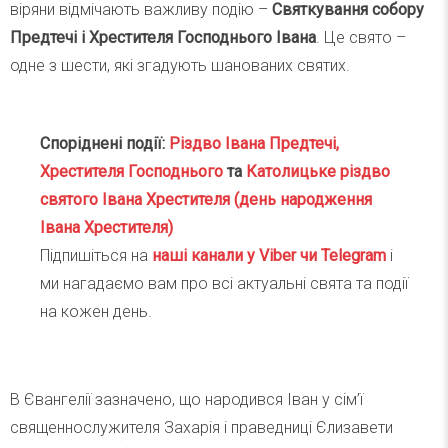
віряни відмічають важливу подію –
Святкування собору
Предтечі і Хрестителя Господнього Івана
. Це свято –
одне з шести, які згадують шанованих святих.
Споріднені події:
Різдво Івана Предтечі,
Хрестителя Господнього
та
Католицьке різдво
святого Івана Хрестителя (день народження
Івана Хрестителя)
Підпишіться на
наші канали у Viber чи Telegra
m
і
ми нагадаємо вам про всі актуальні свята та події
на кожен день.
В Євангелії зазначено, що народився Іван у сім’ї
священнослужителя Захарія і праведниці Єлизавети