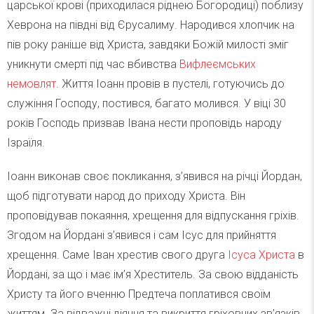
царської крові (приходилася ріднею Богородиці) поблизу
Хеврона на півдні від Єрусалиму. Народився хлопчик на
пів року раніше від Христа, завдяки Божій милості зміг
уникнути смерті під час вбивства
Вифлеємських
немовлят
. Життя Іоанн провів в пустелі, готуючись до
служіння Господу, постився, багато молився. У віці 30
років Господь призвав Івана нести проповідь народу
Ізраїля.
Іоанн виконав своє покликання, з’явився на річці Йордан,
щоб підготувати народ до приходу Христа. Він
проповідував покаяння, хрещення для відпускання гріхів.
Згодом на Йордані з’явився і сам Ісус для прийняття
хрещення. Саме Іван хрестив свого друга
Ісуса Христа
в
Йордані, за що і має ім’я Хреститель. За свою відданість
Христу та його вченню Предтеча поплатився своїм
життям. За відважні діяння та викриття гріховних зв’язків