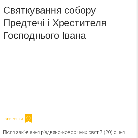
Святкування собору
Предтечі і Хрестителя
Господнього Івана
Вже 6 років DAY TODAY складає для вас «
Список свят на день
». Підписуйтесь на щоденну розсилку
зручним для вас способом.
Телеграм
Інстаграм
Ваш імейл
Підписатися
Email
Після закінчення різдвяно-новорічних свят 7 (20) січня